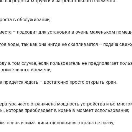
н посредством трубки и нагревательного элемента.
роста в обслуживании;
места – подходит для установки в очень маленьком помещ
тоя воды, так как она нигде не скапливается – подача све
оду в том случае, если пользователь не предполагает поль
 длительного времени;
е придется ждать – достаточно просто открыть кран.
ратура часто ограничена мощность устройства и во много
ы, которая преобладает в кране в момент использования;
яя осень и зима, кипяток появится с крана не сразу;