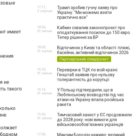
базовые
17:17,
Трамп зробив гучну заяву про
2 серпня
Україну: "Ми можемо взяти
практично все"
18:56,
Кабмін схвалив законопроєкт про
ант имеет
31 липня
оподаткування посилок до 150 євро.
Тепер рішення за ВР
18:00,
Відпочинок у Києві та області: пляжі,
31 липня
басейни, активний відпочинок 2026
анения
Партнерський спецпроєкт
16:23,
Перевірки в ТЦК по всій країні:
31 липня
Генштаб заявив про нульову
толерантність до корупції
я не
ть такого
16:16,
У Польщі підтвердили, що в
31 липня
Люблінському воєводстві під час
атаки на Україну впала російська
ракета
сколько
не.
15:42,
Тимчасовий захист у ЄС продовжили
31 липня
до 2028 року: нові вимоги для
військовозобов’язаних українців
должает
ободном
17:00,
Максим Бородін наживо: великий