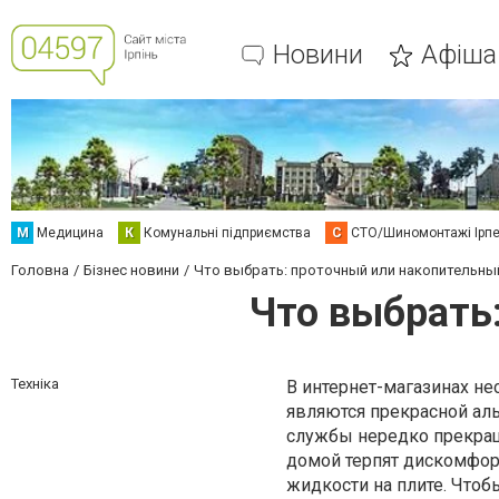
Новини
Афіша
М
Медицина
К
Комунальні підприємства
С
СТО/Шиномонтажі Ірп
Головна
Бізнес новини
Что выбрать: проточный или накопительны
Что выбрать
Техніка
В интернет-магазинах н
являются прекрасной ал
службы нередко прекращ
домой терпят дискомфорт
жидкости на плите. Чтоб