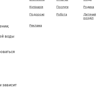
Кулінарія
Послуги
Родина
Подорожі
Робота
Дитячий
розділ
Реклама
ении;
жей воды
зоваться
м зависит