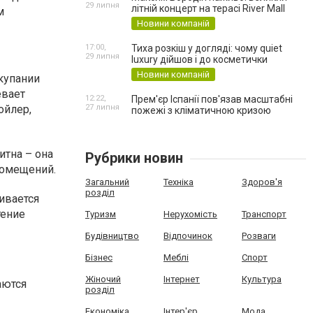
29 липня
літній концерт на терасі River Mall
м
Новини компаній
17:00,
Тиха розкіш у догляді: чому quiet
29 липня
luxury дійшов і до косметички
Новини компаній
купании
евает
12:22,
Прем'єр Іспанії пов'язав масштабні
ойлер,
27 липня
пожежі з кліматичною кризою
итна – она
Рубрики новин
помещений.
Загальний
Техніка
Здоров'я
розділ
ивается
тение
Туризм
Нерухомість
Транспорт
Будівництво
Відпочинок
Розваги
Бізнес
Меблі
Спорт
Жіночий
Інтернет
Культура
аются
розділ
Економіка
Інтер'єр
Мода