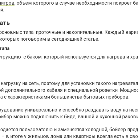
литров
, объем которого в случае необходимости покроет 
я.
ать
 основных типа: проточные и накопительные. Каждый вари
которых поговорим в сегодняшней статье.
типа
трукцию с баком, который используется для нагрева и хр
нагрузку на сеть, поэтому для установки такого нагревател
ой дополнительного кабеля и специальной розетки. Мощнос
ма с характеристиками большинства бытовых приборов.
удование универсально и способно раздавать воду на не
прибор можно подключить к биде, ванной и кухонной ракови
одается пользователю и заменяется холодной, бойлер про
 – в итоге у жильцов дома или квартиры всегда есть в св