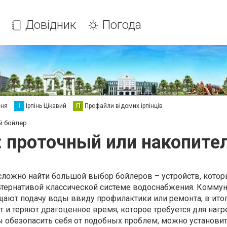
Довідник
Погода
еня
І
Ірпінь Цікавий
П
Профайли відомих ірпінців
й бойлер
: проточный или накопите
есложно найти большой выбор бойлеров – устройств, кото
ьтернативой классической системе водоснабжения. Комму
ают подачу воды ввиду профилактики или ремонта, в ито
 и теряют драгоценное время, которое требуется для нагр
ы обезопасить себя от подобных проблем, можно установи