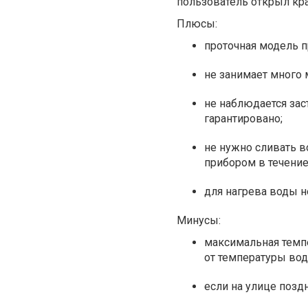
пользователь открыл кра
Плюсы:
проточная модель п
не занимает много 
не наблюдается зас
гарантировано;
не нужно сливать в
прибором в течение
для нагрева воды н
Минусы:
максимальная темпе
от температуры вод
если на улице поздн