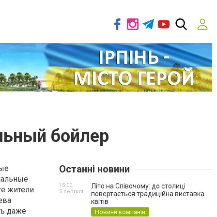
льный бойлер
Останні новини
рые
нальные
15:00,
Літо на Співочому: до столиці
ге жители
5 серпня
повертається традиційна виставка
ева
квітів
ть даже
Новини компаній