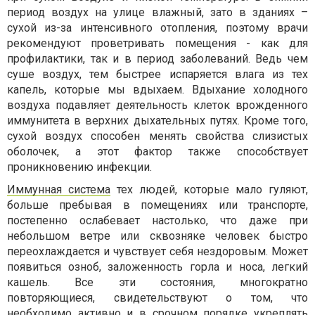
период воздух на улице влажный, зато в зданиях –
сухой из-за интенсивного отопления, поэтому врачи
рекомендуют проветривать помещения - как для
профилактики, так и в период заболеваний. Ведь чем
суше воздух, тем быстрее испаряется влага из тех
капель, которые мы вдыхаем. Вдыхание холодного
воздуха подавляет деятельность клеток врожденного
иммунитета в верхних дыхательных путях. Кроме того,
сухой воздух способен менять свойства слизистых
оболочек, а этот фактор также способствует
проникновению инфекции.
Иммунная система
тех людей, которые мало гуляют,
больше пребывая в помещениях или транспорте,
постепенно ослабевает настолько, что даже при
небольшом ветре или сквозняке человек быстро
переохлаждается и чувствует себя нездоровым. Может
появиться озноб, заложенность горла и носа, легкий
кашель. Все эти состояния, многократно
повторяющиеся, свидетельствуют о том, что
необходимо активно и в срочном порядке укреплять