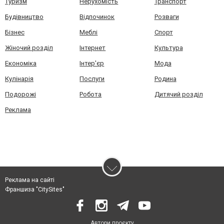
Туризм
Нерухомість
Транспорт
Будівництво
Відпочинок
Розваги
Бізнес
Меблі
Спорт
Жіночий розділ
Інтернет
Культура
Економіка
Інтер'єр
Мода
Кулінарія
Послуги
Родина
Подорожі
Робота
Дитячий розділ
Реклама
Реклама на сайті
Франшиза "CitySites"
Автори проєкту