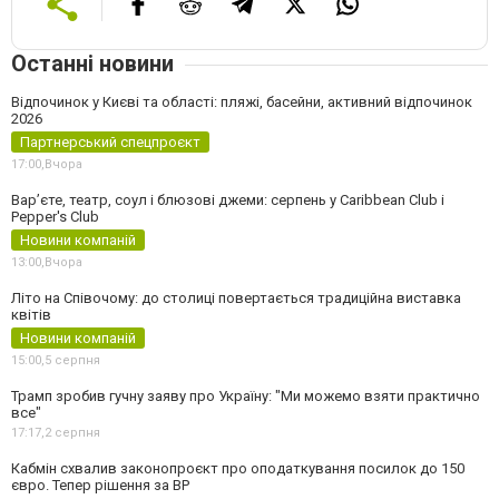
Останні новини
Відпочинок у Києві та області: пляжі, басейни, активний відпочинок
2026
Партнерський спецпроєкт
17:00,
Вчора
Вар’єте, театр, соул і блюзові джеми: серпень у Caribbean Club і
Pepper's Club
Новини компаній
13:00,
Вчора
Літо на Співочому: до столиці повертається традиційна виставка
квітів
Новини компаній
15:00,
5 серпня
Трамп зробив гучну заяву про Україну: "Ми можемо взяти практично
все"
17:17,
2 серпня
Кабмін схвалив законопроєкт про оподаткування посилок до 150
євро. Тепер рішення за ВР