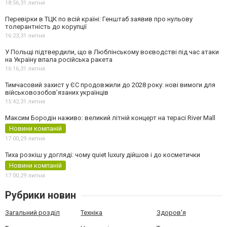
18:56,
31 липня
Перевірки в ТЦК по всій країні: Генштаб заявив про нульову
толерантність до корупції
16:23,
31 липня
У Польщі підтвердили, що в Люблінському воєводстві під час атаки
на Україну впала російська ракета
16:16,
31 липня
Тимчасовий захист у ЄС продовжили до 2028 року: нові вимоги для
військовозобов’язаних українців
15:42,
31 липня
Максим Бородін наживо: великий літній концерт на терасі River Mall
Новини компаній
17:00,
29 липня
Тиха розкіш у догляді: чому quiet luxury дійшов і до косметички
Новини компаній
17:00,
29 липня
Рубрики новин
Загальний розділ
Техніка
Здоров'я