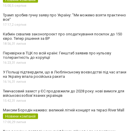
15:00,
5 серпня
Трамп зробив гучну заяву про Україну: "Ми можемо взяти практично
все"
17:17,
2 серпня
Кабмін схвалив законопроєкт про оподаткування посилок до 150
євро. Тепер рішення за ВР
18:56,
31 липня
Перевірки в ТЦК по всій країні: Генштаб заявив про нульову
толерантність до корупції
16:23,
31 липня
У Польщі підтвердили, що в Люблінському воєводстві під час атаки
на Україну впала російська ракета
16:16,
31 липня
Тимчасовий захист у ЄС продовжили до 2028 року: нові вимоги для
військовозобов’язаних українців
15:42,
31 липня
Максим Бородін наживо: великий літній концерт на терасі River Mall
Новини компаній
17:00,
29 липня