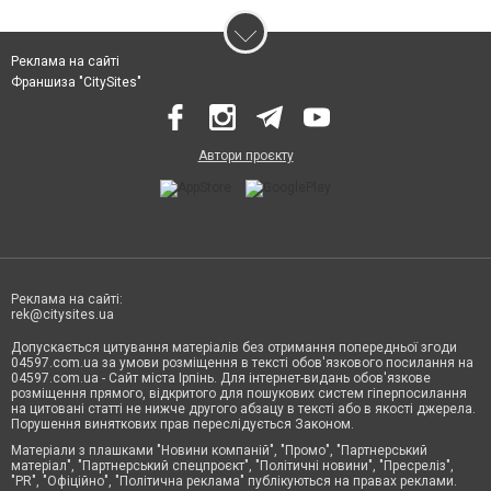
Реклама на сайті
Франшиза "CitySites"
Автори проєкту
Реклама на сайті:
rek@citysites.ua
Допускається цитування матеріалів без отримання попередньої згоди
04597.com.ua за умови розміщення в тексті обов'язкового посилання на
04597.com.ua - Сайт міста Ірпінь. Для інтернет-видань обов'язкове
розміщення прямого, відкритого для пошукових систем гіперпосилання
на цитовані статті не нижче другого абзацу в тексті або в якості джерела.
Порушення виняткових прав переслідується Законом.
Матеріали з плашками "Новини компаній", "Промо", "Партнерський
матеріал", "Партнерський спецпроєкт", "Політичні новини", "Пресреліз",
"PR", "Офіційно", "Політична реклама" публікуються на правах реклами.