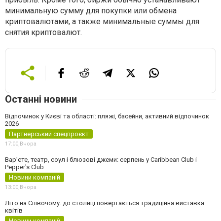
минимальную сумму для покупки или обмена
криптовалютами, а также минимальные суммы для
снятия криптовалют.
Останні новини
Відпочинок у Києві та області: пляжі, басейни, активний відпочинок
2026
Партнерський спецпроєкт
17:00,
Вчора
Вар’єте, театр, соул і блюзові джеми: серпень у Caribbean Club і
Pepper's Club
Новини компаній
13:00,
Вчора
Літо на Співочому: до столиці повертається традиційна виставка
квітів
Новини компаній