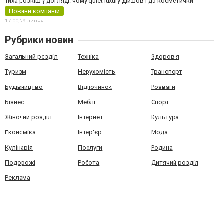
Тиха розкіш у догляді: чому quiet luxury дійшов і до косметички
Новини компаній
17:00,
29 липня
Рубрики новин
Загальний розділ
Техніка
Здоров'я
Туризм
Нерухомість
Транспорт
Будівництво
Відпочинок
Розваги
Бізнес
Меблі
Спорт
Жіночий розділ
Інтернет
Культура
Економіка
Інтер'єр
Мода
Кулінарія
Послуги
Родина
Подорожі
Робота
Дитячий розділ
Реклама