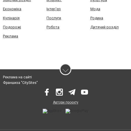
Економіка
Інтер'єр
Мода
Кулінарія
Послуги
Родина
Подорожі
Робота
Дитячий розділ
Реклама
Реклама на сайті
Франшиза "CitySites"
Автори проєкту