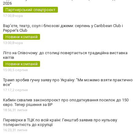
2026
Партнерський спецпроєкт
17:00,
Вчора
Вар’єте, театр, соул і блюзові джеми: серпень у Caribbean Club і
Pepper's Club
Новини компаній
13:00,
Вчора
Літо на Співочому: до столиці повертається традиційна виставка
квітів
Новини компаній
15:00,
5 серпня
Трамп зробив гучну заяву про Україну: "Ми можемо взяти практично
все"
17:17,
2 серпня
Кабмін схвалив законопроєкт про оподаткування посилок до 150
євро. Тепер рішення за ВР
18:56,
31 липня
Перевірки в ТЦК по всій країні: Генштаб заявив про нульову
толерантність до корупції
16:23,
31 липня