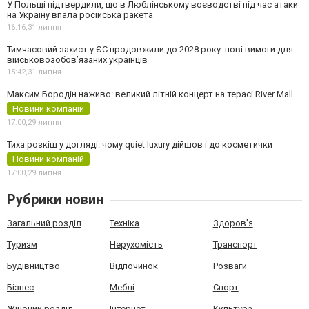
У Польщі підтвердили, що в Люблінському воєводстві під час атаки
на Україну впала російська ракета
16:16,
31 липня
Тимчасовий захист у ЄС продовжили до 2028 року: нові вимоги для
військовозобов’язаних українців
15:42,
31 липня
Максим Бородін наживо: великий літній концерт на терасі River Mall
Новини компаній
17:00,
29 липня
Тиха розкіш у догляді: чому quiet luxury дійшов і до косметички
Новини компаній
17:00,
29 липня
Рубрики новин
Загальний розділ
Техніка
Здоров'я
Туризм
Нерухомість
Транспорт
Будівництво
Відпочинок
Розваги
Бізнес
Меблі
Спорт
Жіночий розділ
Інтернет
Культура