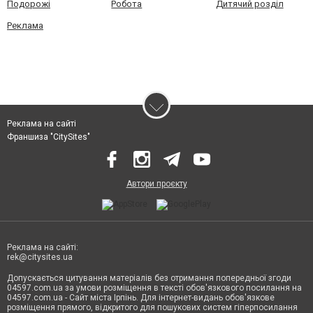
Подорожі
Робота
Дитячий розділ
Реклама
Реклама на сайті
Франшиза "CitySites"
Автори проєкту
Реклама на сайті:
rek@citysites.ua
Допускається цитування матеріалів без отримання попередньої згоди
04597.com.ua за умови розміщення в тексті обов'язкового посилання на
04597.com.ua - Сайт міста Ірпінь. Для інтернет-видань обов'язкове
розміщення прямого, відкритого для пошукових систем гіперпосилання