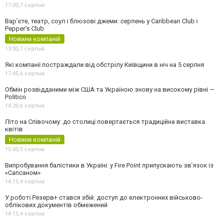
17:00,
7 серпня
Вар’єте, театр, соул і блюзові джеми: серпень у Caribbean Club і
Pepper's Club
Новини компаній
13:00,
7 серпня
Які компанії постраждали від обстрілу Київщини в ніч на 5 серпня
17:45,
6 серпня
Обмін розвідданими між США та Україною знову на високому рівні —
Politico
14:20,
6 серпня
Літо на Співочому: до столиці повертається традиційна виставка
квітів
Новини компаній
15:00,
5 серпня
Випробування балістики в Україні: у Fire Point припускають зв’язок із
«Сапсаном»
14:15,
4 серпня
У роботі Резерв+ стався збій: доступ до електронних військово-
облікових документів обмежений
14:15,
4 серпня