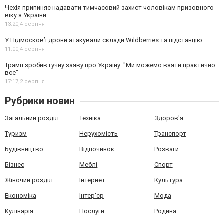
Чехія припиняє надавати тимчасовий захист чоловікам призовного
віку з України
13:20,
4 серпня
У Підмосков’ї дрони атакували склади Wildberries та підстанцію
11:00,
4 серпня
Трамп зробив гучну заяву про Україну: "Ми можемо взяти практично
все"
17:17,
2 серпня
Рубрики новин
Загальний розділ
Техніка
Здоров'я
Туризм
Нерухомість
Транспорт
Будівництво
Відпочинок
Розваги
Бізнес
Меблі
Спорт
Жіночий розділ
Інтернет
Культура
Економіка
Інтер'єр
Мода
Кулінарія
Послуги
Родина