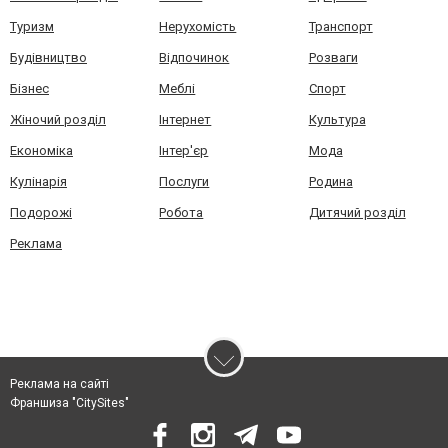
Туризм
Нерухомість
Транспорт
Будівництво
Відпочинок
Розваги
Бізнес
Меблі
Спорт
Жіночий розділ
Інтернет
Культура
Економіка
Інтер'єр
Мода
Кулінарія
Послуги
Родина
Подорожі
Робота
Дитячий розділ
Реклама
Реклама на сайті
Франшиза "CitySites"