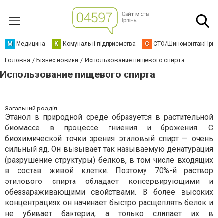
М
Медицина
К
Комунальні підприємства
С
СТО/Шиномонтажі Ірп
Головна
Бізнес новини
Использование пищевого спирта
Использование пищевого спирта
Загальний розділ
Этанол в природной среде образуется в растительной
биомассе в процессе гниения и брожения. С
биохимической точки зрения этиловый спирт — очень
сильный яд. Он вызывает так называемую денатурация
(разрушение структуры) белков, в том числе входящих
в состав живой клетки. Поэтому 70%-й раствор
этилового спирта обладает консервирующими и
обеззараживающими свойствами. В более высоких
концентрациях он начинает быстро расщеплять белок и
не убивает бактерии, а только слипает их в