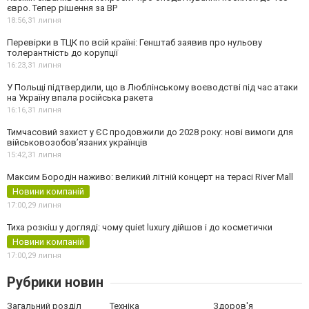
євро. Тепер рішення за ВР
18:56,
31 липня
Перевірки в ТЦК по всій країні: Генштаб заявив про нульову
толерантність до корупції
16:23,
31 липня
У Польщі підтвердили, що в Люблінському воєводстві під час атаки
на Україну впала російська ракета
16:16,
31 липня
Тимчасовий захист у ЄС продовжили до 2028 року: нові вимоги для
військовозобов’язаних українців
15:42,
31 липня
Максим Бородін наживо: великий літній концерт на терасі River Mall
Новини компаній
17:00,
29 липня
Тиха розкіш у догляді: чому quiet luxury дійшов і до косметички
Новини компаній
17:00,
29 липня
Рубрики новин
Загальний розділ
Техніка
Здоров'я