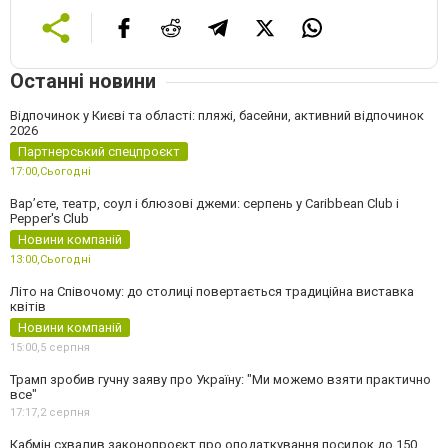
Останні новини
Відпочинок у Києві та області: пляжі, басейни, активний відпочинок
2026
Партнерський спецпроєкт
17:00,
Сьогодні
Вар’єте, театр, соул і блюзові джеми: серпень у Caribbean Club і
Pepper's Club
Новини компаній
13:00,
Сьогодні
Літо на Співочому: до столиці повертається традиційна виставка
квітів
Новини компаній
15:00,
5 серпня
Трамп зробив гучну заяву про Україну: "Ми можемо взяти практично
все"
17:17,
2 серпня
Кабмін схвалив законопроєкт про оподаткування посилок до 150