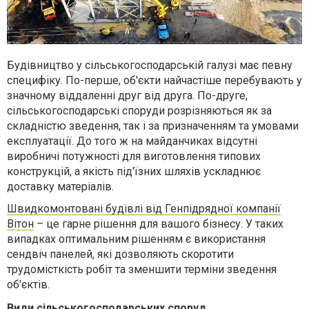
Будівництво у сільськогосподарській галузі має певну
специфіку. По-перше, об'єкти найчастіше перебувають у
значному віддаленні друг від друга. По-друге,
сільськогосподарські споруди розрізняються як за
складністю зведення, так і за призначенням та умовами
експлуатації. До того ж на майданчиках відсутні
виробничі потужності для виготовлення типових
конструкцій, а якість під'їзних шляхів ускладнює
доставку матеріалів.
Швидкомонтовані будівлі від Генпідрядної компанії
Вітон
– це гарне рішення для вашого бізнесу. У таких
випадках оптимальним рішенням є використання
сендвіч панелей, які дозволяють скоротити
трудомісткість робіт та зменшити терміни зведення
об'єктів.
Види сільськогосподарських споруд