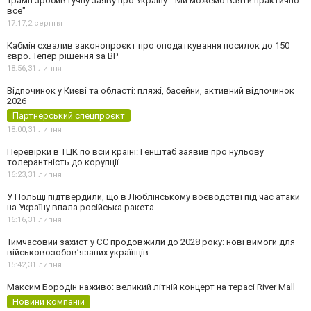
Трамп зробив гучну заяву про Україну: "Ми можемо взяти практично
все"
17:17,
2 серпня
Кабмін схвалив законопроєкт про оподаткування посилок до 150
євро. Тепер рішення за ВР
18:56,
31 липня
Відпочинок у Києві та області: пляжі, басейни, активний відпочинок
2026
Партнерський спецпроєкт
18:00,
31 липня
Перевірки в ТЦК по всій країні: Генштаб заявив про нульову
толерантність до корупції
16:23,
31 липня
У Польщі підтвердили, що в Люблінському воєводстві під час атаки
на Україну впала російська ракета
16:16,
31 липня
Тимчасовий захист у ЄС продовжили до 2028 року: нові вимоги для
військовозобов’язаних українців
15:42,
31 липня
Максим Бородін наживо: великий літній концерт на терасі River Mall
Новини компаній