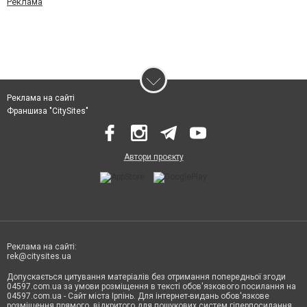
Реклама
Реклама на сайті
Франшиза "CitySites"
Автори проєкту
Реклама на сайті:
rek@citysites.ua
Допускається цитування матеріалів без отримання попередньої згоди
04597.com.ua за умови розміщення в тексті обов'язкового посилання на
04597.com.ua - Сайт міста Ірпінь. Для інтернет-видань обов'язкове
розміщення прямого, відкритого для пошукових систем гіперпосилання