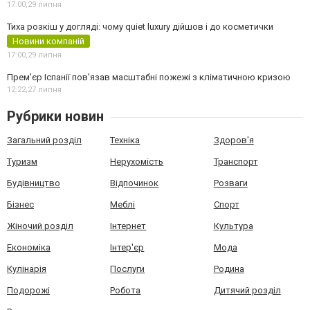
17:00,
29 липня
Тиха розкіш у догляді: чому quiet luxury дійшов і до косметички
Новини компаній
17:00,
29 липня
Прем'єр Іспанії пов'язав масштабні пожежі з кліматичною кризою
12:22,
27 липня
Рубрики новин
Загальний розділ
Техніка
Здоров'я
Туризм
Нерухомість
Транспорт
Будівництво
Відпочинок
Розваги
Бізнес
Меблі
Спорт
Жіночий розділ
Інтернет
Культура
Економіка
Інтер'єр
Мода
Кулінарія
Послуги
Родина
Подорожі
Робота
Дитячий розділ