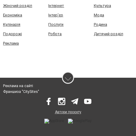
Жіночий розділ
Інтернет
Культура
Економіка
Інтер'єр
Мода
Кулінарія
Послуги
Родина
Подорожі
Робота
Дитячий розділ
Реклама
Реклама на сайті
Франшиза "CitySites"
Автори проєкту