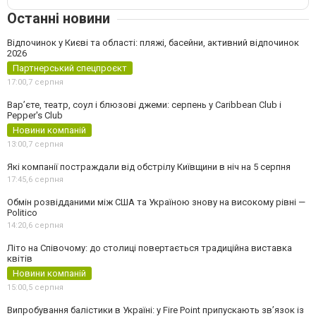
Останні новини
Відпочинок у Києві та області: пляжі, басейни, активний відпочинок
2026
Партнерський спецпроєкт
17:00,
7 серпня
Вар’єте, театр, соул і блюзові джеми: серпень у Caribbean Club і
Pepper's Club
Новини компаній
13:00,
7 серпня
Які компанії постраждали від обстрілу Київщини в ніч на 5 серпня
17:45,
6 серпня
Обмін розвідданими між США та Україною знову на високому рівні —
Politico
14:20,
6 серпня
Літо на Співочому: до столиці повертається традиційна виставка
квітів
Новини компаній
15:00,
5 серпня
Випробування балістики в Україні: у Fire Point припускають зв’язок із