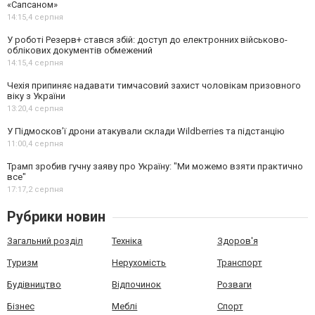
«Сапсаном»
14:15,
4 серпня
У роботі Резерв+ стався збій: доступ до електронних військово-
облікових документів обмежений
14:15,
4 серпня
Чехія припиняє надавати тимчасовий захист чоловікам призовного
віку з України
13:20,
4 серпня
У Підмосков’ї дрони атакували склади Wildberries та підстанцію
11:00,
4 серпня
Трамп зробив гучну заяву про Україну: "Ми можемо взяти практично
все"
17:17,
2 серпня
Рубрики новин
Загальний розділ
Техніка
Здоров'я
Туризм
Нерухомість
Транспорт
Будівництво
Відпочинок
Розваги
Бізнес
Меблі
Спорт