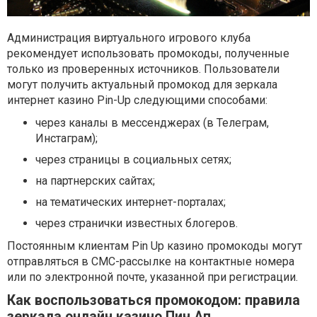
Администрация виртуального игрового клуба
рекомендует использовать промокоды, полученные
только из проверенных источников. Пользователи
могут получить актуальный промокод для зеркала
интернет казино Pin-Up следующими способами:
через каналы в мессенджерах (в Телеграм,
Инстаграм);
через страницы в социальных сетях;
на партнерских сайтах;
на тематических интернет-порталах;
через странички известных блогеров.
Постоянным клиентам Pin Up казино промокоды могут
отправляться в СМС-рассылке на контактные номера
или по электронной почте, указанной при регистрации.
Как воспользоваться промокодом: правила
зеркала онлайн казино Пин Ап