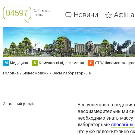
Новини
Афіша
М
Медицина
К
Комунальні підприємства
С
СТО/Шиномонтажі Ірп
Головна
Бізнес новини
Весы лабораторные
Загальний розділ
Все успешные предприя
весоизмерительными си
необходимо знать массу
лабораторные
способны 
что уже положительно с