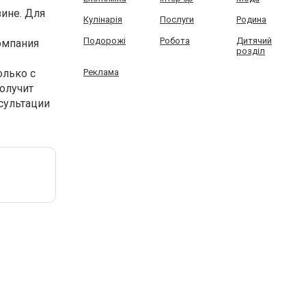
ине. Для
Кулінарія
Послуги
Родина
Подорожі
Робота
Дитячий
омпания
розділ
олько с
Реклама
олучит
сультации