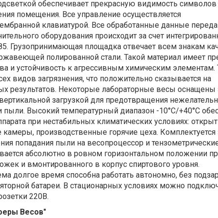
подсветкой обеспечивает прекрасную видимость символов
ения помещения. Все управление осуществляется
мбранной клавиатурой. Все обработанные данные переда
ительного оборудования происходит за счет интегрирован
5. Грузопринимающая площадка отвечает всем знакам кач
ержавеющей полированной стали. Такой материал имеет п
ва и устойчивость к агрессивным химическим элементам. 
сех видов загрязнения, что положительно сказывается на
ых результатов. Некоторые лабораторные весы оснащен
 вертикальной загрузкой для предотвращения нежелательн
и пыли. Высокий температурный диапазон -10°С/+40°С обе
ппарата при нестабильных климатических условиях: откры
е камеры, производственные горячие цеха. Комплектуетс
ния попадания пыли на весопроцессор и тензометрические
вается абсолютно в ровном горизонтальном положении п
ожек и вмонтированного в корпус спиртового уровня.
ма долгое время способна работать автономно, без подзар
яторной батареи. В стационарных условиях можно подключ
ой розетки 220В.
феры Весов"