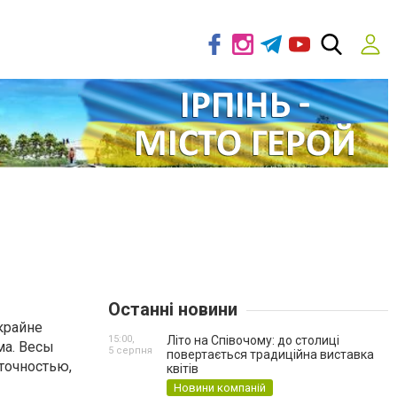
Останні новини
крайне
15:00,
Літо на Співочому: до столиці
ма. Весы
5 серпня
повертається традиційна виставка
точностью,
квітів
Новини компаній