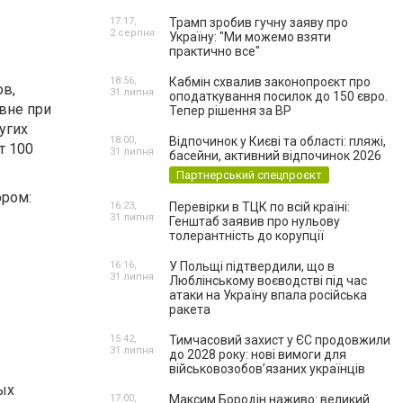
17:17,
Трамп зробив гучну заяву про
2 серпня
Україну: "Ми можемо взяти
практично все"
18:56,
Кабмін схвалив законопроєкт про
ов,
31 липня
оподаткування посилок до 150 євро.
вне при
Тепер рішення за ВР
угих
18:00,
Відпочинок у Києві та області: пляжі,
т 100
31 липня
басейни, активний відпочинок 2026
Партнерський спецпроєкт
ром:
16:23,
Перевірки в ТЦК по всій країні:
31 липня
Генштаб заявив про нульову
толерантність до корупції
16:16,
У Польщі підтвердили, що в
31 липня
Люблінському воєводстві під час
атаки на Україну впала російська
ракета
15:42,
Тимчасовий захист у ЄС продовжили
31 липня
до 2028 року: нові вимоги для
військовозобов’язаних українців
ых
17:00,
Максим Бородін наживо: великий