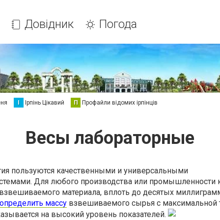
Довідник
Погода
еня
І
Ірпінь Цікавий
П
Профайли відомих ірпінців
Весы лабораторные
тия пользуются качественными и универсальными
стемами. Для любого производства или промышленности 
 взвешиваемого материала, вплоть до десятых миллиграм
определить массу
взвешиваемого сырья с максимальной 
казывается на высокий уровень показателей.