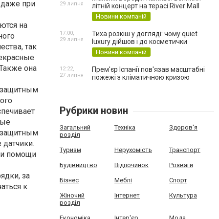
 даже при
29 липня
літній концерт на терасі River Mall
Новини компаній
ются на
17:00,
Тиха розкіш у догляді: чому quiet
ного
29 липня
luxury дійшов і до косметички
ества, так
Новини компаній
рекрасные
Также она
12:22,
Прем'єр Іспанії пов'язав масштабні
27 липня
пожежі з кліматичною кризою
ы защитным
ого
Рубрики новин
спечивает
тые
Загальний
Техніка
Здоров'я
я защитным
розділ
 датчики.
Туризм
Нерухомість
Транспорт
ри помощи
Будівництво
Відпочинок
Розваги
ядки, за
Бізнес
Меблі
Спорт
аться к
Жіночий
Інтернет
Культура
розділ
Економіка
Інтер'єр
Мода