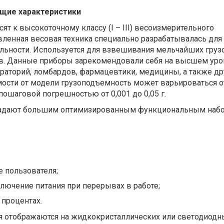
щие характеристики
ят к высокоточному классу (I – III) весоизмерительного
вленная весовая техника специально разрабатывалась для
льности. Используется для взвешивания мельчайших груз
в. Данные приборы зарекомендовали себя на высшем уро
раторий, ломбардов, фармацевтики, медицины, а также др
мости от модели грузоподъемность может варьироваться о
пошаговой погрешностью от 0,001 до 0,05 г.
адают большим оптимизированным функциональным набо
 пользователя;
лючение питания при перерывах в работе;
 процентах.
 отображаются на жидкокристаллических или светодиодн