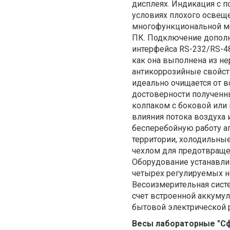
дисплеях. Индикация с 
условиях плохого освещ
многофункциональной ме
ПК. Подключение дополн
интерфейса RS-232/RS-48
как она выполнена из н
антикоррозийные свойст
идеально очищается от в
достоверности полученн
колпаком с боковой или
влияния потока воздуха 
бесперебойную работу а
территории, холодильны
чехлом для предотвраще
Оборудование устанавли
четырех регулируемых н
Весоизмерительная систе
счет встроенной аккумул
бытовой электрическ
Весы лабораторные "С