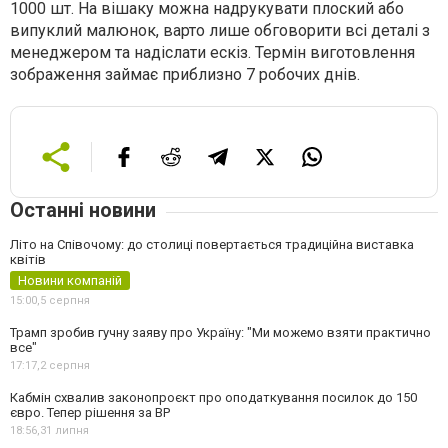
1000 шт. На вішаку можна надрукувати плоский або
випуклий малюнок, варто лише обговорити всі деталі з
менеджером та надіслати ескіз. Термін виготовлення
зображення займає приблизно 7 робочих днів.
Останні новини
Літо на Співочому: до столиці повертається традиційна виставка
квітів
Новини компаній
15:00,
5 серпня
Трамп зробив гучну заяву про Україну: "Ми можемо взяти практично
все"
17:17,
2 серпня
Кабмін схвалив законопроєкт про оподаткування посилок до 150
євро. Тепер рішення за ВР
18:56,
31 липня