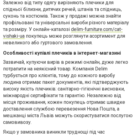
Залежно від типу одягу вирізняють плечики для
спідньої білизни, дитячих речей, штанів та спідниць,
суконь та костюмів. Також у продажі можна знайти
профільовані та універсальні вироби різного матеріалу
та розміру. У онлайн-каталозі
delim-furniture.com/cat-
vishaki-ua
покупець може розглянути асортимент для
невеликого або гуртового замовлення.
Особливості купівлі плечиків в інтернет-магазині
Зазвичай, купуючи вирів в режимі онлайн, дуже легко
потрапити на неякісний товар. Компанія Delim
турбується про клієнтів, тому до кожного виробу
людина отримає пакет документів, які підтверджують
високу якість плечиків: санітарно-гігієнічні висновки,
міжнародні сертифікати та гарантію. Незалежно від
місця проживання, кожен покупець отримає швидке
доставлення службою перевезення Нова Пошта, а
мешканці міста Львів можуть скористуватися послугою
самовивозу.
Якщо у замовника виникли труднощі під час