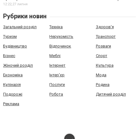
12:22,
27 липня
Рубрики новин
Загальний розділ
Техніка
Здоров'я
Туризм
Нерухомість
Транспорт
Будівництво
Відпочинок
Розваги
Бізнес
Меблі
Спорт
Жіночий розділ
Інтернет
Культура
Економіка
Інтер'єр
Мода
Кулінарія
Послуги
Родина
Подорожі
Робота
Дитячий розділ
Реклама