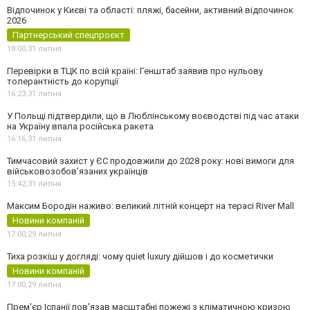
Відпочинок у Києві та області: пляжі, басейни, активний відпочинок
2026
Партнерський спецпроєкт
18:00,
31 липня
Перевірки в ТЦК по всій країні: Генштаб заявив про нульову
толерантність до корупції
16:23,
31 липня
У Польщі підтвердили, що в Люблінському воєводстві під час атаки
на Україну впала російська ракета
16:16,
31 липня
Тимчасовий захист у ЄС продовжили до 2028 року: нові вимоги для
військовозобов’язаних українців
15:42,
31 липня
Максим Бородін наживо: великий літній концерт на терасі River Mall
Новини компаній
17:00,
29 липня
Тиха розкіш у догляді: чому quiet luxury дійшов і до косметички
Новини компаній
17:00,
29 липня
Прем'єр Іспанії пов'язав масштабні пожежі з кліматичною кризою