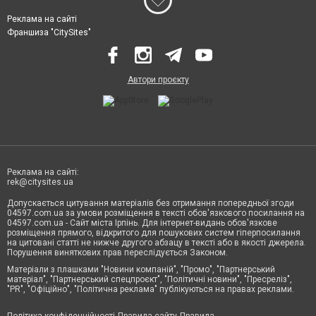
Реклама на сайті
Франшиза "CitySites"
Автори проєкту
Реклама на сайті:
rek@citysites.ua
Допускається цитування матеріалів без отримання попередньої згоди
04597.com.ua за умови розміщення в тексті обов'язкового посилання на
04597.com.ua - Сайт міста Ірпінь. Для інтернет-видань обов'язкове
розміщення прямого, відкритого для пошукових систем гіперпосилання
на цитовані статті не нижче другого абзацу в тексті або в якості джерела.
Порушення виняткових прав переслідується Законом.
Матеріали з плашками "Новини компаній", "Промо", "Партнерський
матеріал", "Партнерський спецпроєкт", "Політичні новини", "Пресреліз",
"PR", "Офіційно", "Політична реклама" публікуються на правах реклами.