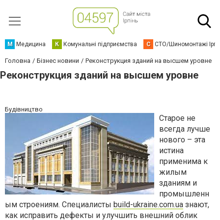
М
Медицина
К
Комунальні підприємства
С
СТО/Шиномонтажі Ірп
Головна
Бізнес новини
Реконструкция зданий на высшем уровне
Реконструкция зданий на высшем уровне
Будівництво
Старое не
всегда лучше
нового – эта
истина
применима к
жилым
зданиям и
промышленн
ым строениям. Специалисты
build-ukraine.com.ua
знают,
как исправить дефекты и улучшить внешний облик