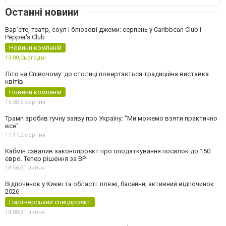
Останні новини
Вар’єте, театр, соул і блюзові джеми: серпень у Caribbean Club і
Pepper's Club
Новини компаній
13:00,
Сьогодні
Літо на Співочому: до столиці повертається традиційна виставка
квітів
Новини компаній
15:00,
5 серпня
Трамп зробив гучну заяву про Україну: "Ми можемо взяти практично
все"
17:17,
2 серпня
Кабмін схвалив законопроєкт про оподаткування посилок до 150
євро. Тепер рішення за ВР
18:56,
31 липня
Відпочинок у Києві та області: пляжі, басейни, активний відпочинок
2026
Партнерський спецпроєкт
18:00,
31 липня