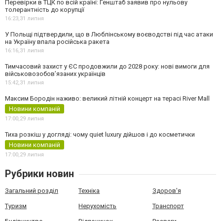
Перевірки в ТЦК по всій країні: Генштаб заявив про нульову
толерантність до корупції
16:23,
31 липня
У Польщі підтвердили, що в Люблінському воєводстві під час атаки
на Україну впала російська ракета
16:16,
31 липня
Тимчасовий захист у ЄС продовжили до 2028 року: нові вимоги для
військовозобов’язаних українців
15:42,
31 липня
Максим Бородін наживо: великий літній концерт на терасі River Mall
Новини компаній
17:00,
29 липня
Тиха розкіш у догляді: чому quiet luxury дійшов і до косметички
Новини компаній
17:00,
29 липня
Рубрики новин
Загальний розділ
Техніка
Здоров'я
Туризм
Нерухомість
Транспорт