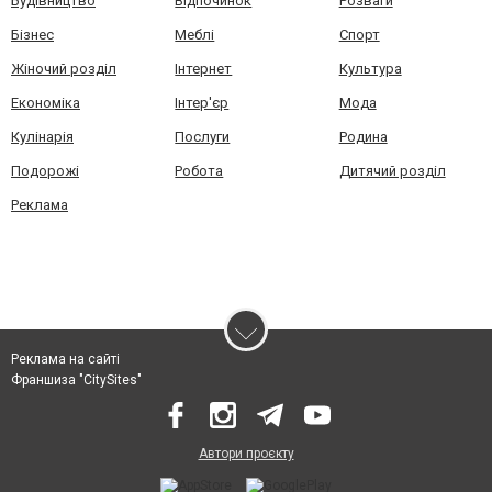
Будівництво
Відпочинок
Розваги
Бізнес
Меблі
Спорт
Жіночий розділ
Інтернет
Культура
Економіка
Інтер'єр
Мода
Кулінарія
Послуги
Родина
Подорожі
Робота
Дитячий розділ
Реклама
Реклама на сайті
Франшиза "CitySites"
Автори проєкту