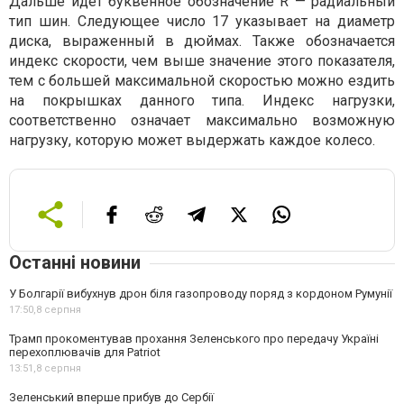
Дальше идет буквенное обозначение R — радиальный
тип шин. Следующее число 17 указывает на диаметр
диска, выраженный в дюймах. Также обозначается
индекс скорости, чем выше значение этого показателя,
тем с большей максимальной скоростью можно ездить
на покрышках данного типа. Индекс нагрузки,
соответственно означает максимально возможную
нагрузку, которую может выдержать каждое колесо.
Останні новини
У Болгарії вибухнув дрон біля газопроводу поряд з кордоном Румунії
17:50,
8 серпня
Трамп прокоментував прохання Зеленського про передачу Україні
перехоплювачів для Patriot
13:51,
8 серпня
Зеленський вперше прибув до Сербії