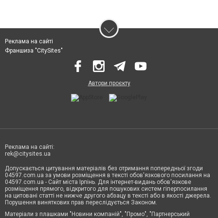
Реклама на сайті
Франшиза "CitySites"
Автори проєкту
Реклама на сайті:
rek@citysites.ua
Допускається цитування матеріалів без отримання попередньої згоди
04597.com.ua за умови розміщення в тексті обов'язкового посилання на
04597.com.ua - Сайт міста Ірпінь. Для інтернет-видань обов'язкове
розміщення прямого, відкритого для пошукових систем гіперпосилання
на цитовані статті не нижче другого абзацу в тексті або в якості джерела.
Порушення виняткових прав переслідується Законом.
Матеріали з плашками "Новини компаній", "Промо", "Партнерський