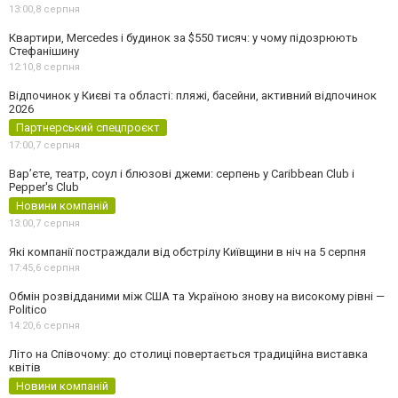
13:00,
8 серпня
Квартири, Mercedes і будинок за $550 тисяч: у чому підозрюють
Стефанішину
12:10,
8 серпня
Відпочинок у Києві та області: пляжі, басейни, активний відпочинок
2026
Партнерський спецпроєкт
17:00,
7 серпня
Вар’єте, театр, соул і блюзові джеми: серпень у Caribbean Club і
Pepper's Club
Новини компаній
13:00,
7 серпня
Які компанії постраждали від обстрілу Київщини в ніч на 5 серпня
17:45,
6 серпня
Обмін розвідданими між США та Україною знову на високому рівні —
Politico
14:20,
6 серпня
Літо на Співочому: до столиці повертається традиційна виставка
квітів
Новини компаній