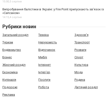
15:00,
5 серпня
Випробування балістики в Україні: у Fire Point припускають зв’язок із
«Сапсаном»
14:15,
4 серпня
Рубрики новин
Загальний розділ
Техніка
Здоров'я
Туризм
Нерухомість
Транспорт
Будівництво
Відпочинок
Розваги
Бізнес
Меблі
Спорт
Жіночий розділ
Інтернет
Культура
Економіка
Інтер'єр
Мода
Кулінарія
Послуги
Родина
Подорожі
Робота
Дитячий розділ
Реклама