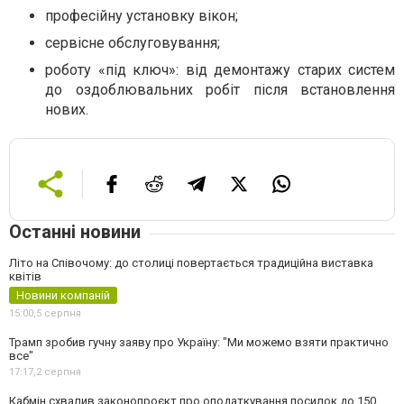
професійну
установку
вікон;
сервісне обслуговування;
роботу «під ключ»: від демонтажу старих систем
до оздоблювальних робіт після встановлення
нових.
Останні новини
Літо на Співочому: до столиці повертається традиційна виставка
квітів
Новини компаній
15:00,
5 серпня
Трамп зробив гучну заяву про Україну: "Ми можемо взяти практично
все"
17:17,
2 серпня
Кабмін схвалив законопроєкт про оподаткування посилок до 150