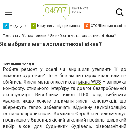
М
Медицина
К
Комунальні підприємства
С
СТО/Шиномонтажі Ірп
Головна
Бізнес новини
Як вибрати металопластикові вікна?
Як вибрати металопластикові вікна?
Загальний розділ
Робите ремонт у оселі чи вирішили утеплити її до
зимових хуртовин? То ж без зміни старих вікон вам не
обійтись. Якісні
металопластикові
вікна
WDS
– запорука
комфорту, стильного інтер’єру та довгої безпроблемної
експлуатації. Виробника вікон
ПВХ
слід вибирати
уважно, якщо хочете отримати якісні конструкції, що
збережуть тепло, забезпечать відмінну звукоізоляцію
та пилонепроникність. Компанія
ЄвроВікна
рекомендує
продукцію з Європи, якісний віконний профіль, широкий
вибір вікон для будь-яких будівель, різноманітний