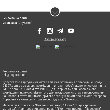
Реклама на сайті
Франшиза "CitySites"
Автори проєкту
Реклама на сайті:
rek@citysites.ua
Допускається цитування матеріалів без отримання попередньої згоди
04597.com.ua за умови розміщення в тексті обов'язкового посилання на
04597.com.ua - Сайт міста Ірпінь. Для інтернет-видань обов'язкове
розміщення прямого, відкритого для пошукових систем гіперпосилання
на цитовані статті не нижче другого абзацу в тексті або в якості джерела.
Порушення виняткових прав переслідується Законом.
Матеріали з плашками "Новини компаній", "Промо", "Партнерський
матеріал", "Партнерський спецпроєкт", "Політичні новини", "Пресреліз",