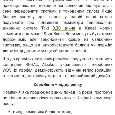
приміщеннях, які виходять на сонячний бік будівлі, є
сенс передбачити системи з тонованим склом. Якщо
більшу частину дня сонця у вашій оселі немає,
подумайте про підвищені параметри теплоізоляції
віконних систем. Такі
ВДС вікна
в Києві
можна
замовити в компанії
ЄвроВікна.
Вони можуть бути трохи
дорожчими, але зекономити краще на балконних
системах, якщо ви використовуєте балкон чи лоджію
лише як додаткове місце зберігання речей.
Що до профілю, компанія реалізує продукцію німецьких
концернів REHAU, Aluplast, українського виробника
WDS. Їх профілі демонструють відмінні теплоізоляційні
властивості, механічну міцність та привабливий дизайн.
ЄвроВікна – лідер ринку
Компанія, яка працює на ринку понад 15 років, пропонує
не тільки високоякісну продукцію, а й цілий комплекс
послуг:
виїзд замірника безкоштовно;