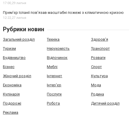
17:00,
29 липня
Прем'єр Іспанії пов'язав масштабні пожежі з кліматичною кризою
12:22,
27 липня
Рубрики новин
Загальний розділ
Техніка
Здоров'я
Туризм
Нерухомість
Транспорт
Будівництво
Відпочинок
Розваги
Бізнес
Меблі
Спорт
Жіночий розділ
Інтернет
Культура
Економіка
Інтер'єр
Мода
Кулінарія
Послуги
Родина
Подорожі
Робота
Дитячий розділ
Реклама