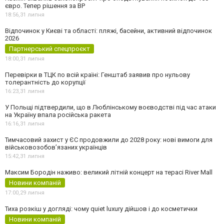
євро. Тепер рішення за ВР
18:56,
31 липня
Відпочинок у Києві та області: пляжі, басейни, активний відпочинок
2026
Партнерський спецпроєкт
18:00,
31 липня
Перевірки в ТЦК по всій країні: Генштаб заявив про нульову
толерантність до корупції
16:23,
31 липня
У Польщі підтвердили, що в Люблінському воєводстві під час атаки
на Україну впала російська ракета
16:16,
31 липня
Тимчасовий захист у ЄС продовжили до 2028 року: нові вимоги для
військовозобов’язаних українців
15:42,
31 липня
Максим Бородін наживо: великий літній концерт на терасі River Mall
Новини компаній
17:00,
29 липня
Тиха розкіш у догляді: чому quiet luxury дійшов і до косметички
Новини компаній