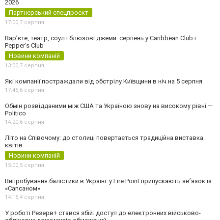
2026
Партнерський спецпроєкт
17:00,
7 серпня
Вар’єте, театр, соул і блюзові джеми: серпень у Caribbean Club і
Pepper's Club
Новини компаній
13:00,
7 серпня
Які компанії постраждали від обстрілу Київщини в ніч на 5 серпня
17:45,
6 серпня
Обмін розвідданими між США та Україною знову на високому рівні —
Politico
14:20,
6 серпня
Літо на Співочому: до столиці повертається традиційна виставка
квітів
Новини компаній
15:00,
5 серпня
Випробування балістики в Україні: у Fire Point припускають зв’язок із
«Сапсаном»
14:15,
4 серпня
У роботі Резерв+ стався збій: доступ до електронних військово-