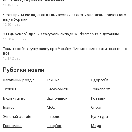
облікових документів обмежений
14:15,
4 серпня
Чехія припиняє надавати тимчасовий захист чоловікам призовного
віку з України
13:20,
4 серпня
У Підмосков’ї дрони атакували склади Wildberries та підстанцію
11:00,
4 серпня
Трамп зробив гучну заяву про Україну: "Ми можемо взяти практично
все"
17:17,
2 серпня
Рубрики новин
Загальний розділ
Техніка
Здоров'я
Туризм
Нерухомість
Транспорт
Будівництво
Відпочинок
Розваги
Бізнес
Меблі
Спорт
Жіночий розділ
Інтернет
Культура
Економіка
Інтер'єр
Мода