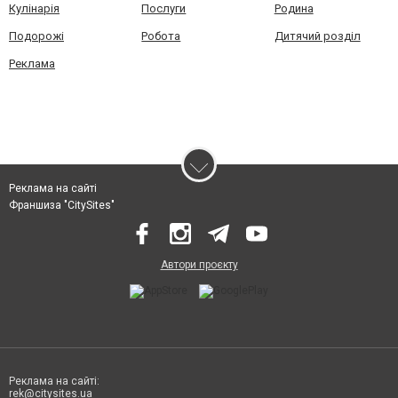
Кулінарія
Послуги
Родина
Подорожі
Робота
Дитячий розділ
Реклама
Реклама на сайті
Франшиза "CitySites"
Автори проєкту
Реклама на сайті:
rek@citysites.ua