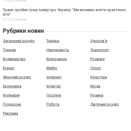
11:00,
4 серпня
Трамп зробив гучну заяву про Україну: "Ми можемо взяти практично
все"
17:17,
2 серпня
Рубрики новин
Загальний розділ
Техніка
Здоров'я
Туризм
Нерухомість
Транспорт
Будівництво
Відпочинок
Розваги
Бізнес
Меблі
Спорт
Жіночий розділ
Інтернет
Культура
Економіка
Інтер'єр
Мода
Кулінарія
Послуги
Родина
Подорожі
Робота
Дитячий розділ
Реклама