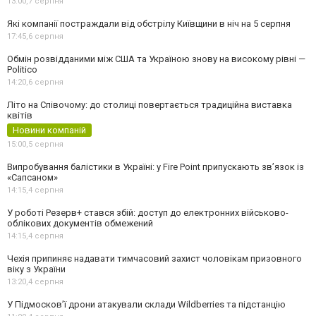
13:00,
7 серпня
Які компанії постраждали від обстрілу Київщини в ніч на 5 серпня
17:45,
6 серпня
Обмін розвідданими між США та Україною знову на високому рівні —
Politico
14:20,
6 серпня
Літо на Співочому: до столиці повертається традиційна виставка
квітів
Новини компаній
15:00,
5 серпня
Випробування балістики в Україні: у Fire Point припускають зв’язок із
«Сапсаном»
14:15,
4 серпня
У роботі Резерв+ стався збій: доступ до електронних військово-
облікових документів обмежений
14:15,
4 серпня
Чехія припиняє надавати тимчасовий захист чоловікам призовного
віку з України
13:20,
4 серпня
У Підмосков’ї дрони атакували склади Wildberries та підстанцію