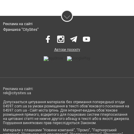
Реклама на сайті
Франшиза "CitySites"
Автори проєкту
Реклама на сайті:
rek@citysites.ua
Допускається цитування матеріалів без отримання попередньої згоди
04597.com.ua за умови розміщення в тексті обов'язкового посилання на
04597.com.ua - Сайт міста Ірпінь. Для інтернет-видань обов'язкове
розміщення прямого, відкритого для пошукових систем гіперпосилання
на цитовані статті не нижче другого абзацу в тексті або в якості джерела.
Порушення виняткових прав переслідується Законом.
Матеріали з плашками "Новини компаній", "Промо", "Партнерський