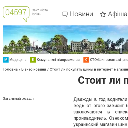
Новини
Афіша
М
Медицина
К
Комунальні підприємства
С
СТО/Шиномонтажі Ірп
Головна
Бізнес новини
Стоит ли покупать шины в интернет магази
Стоит ли 
Загальний розділ
Дважды в год водители 
ведь от этого зависит 
заключаются в списк
производитель. Ознако
украинский
магазин шин