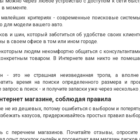
ы можно через любое устройство с доступом к сети быстр
ь в моменте.
в малейших критериях - современные поисковые систем
о для модели вашего авто.
ков и шин, который заботиться об удобстве своих клиент
ы в своем офисе в том или ином городе.
некоторым людям некомфортно общаться с консультантами
 конкретным товаром. В Интернете вам никто не помеша
ин - это не страшная неизведанная тропа, а вполне
ратить время на поиски определенного размера и про
 запрос в поиск - и получите запаски уже через несколько 
нтернет магазине, соблюдая правила
е не из дешевых, потому ошибиться с выбором и потерять
 избежать казусов, придерживайтесь простых правил выбо
сь с перечнем магазинов. Почитайте отзывы, опросите
л опыт покупок онлайн и посоветует вам магазин дисков 