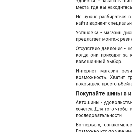
Удобство - заказать шин
места, где вы находитес
Не нужно разбираться 
найти вариант специальн
Установка - магазин дис
предлагает монтаж резин
Отсутствие давления - 
когда они приходят за
взвешенный выбор.
Интернет магазин рез
возможность. Хватит т
покрышек, просто вбейте
Покупайте шины в и
Автошины - удовольстви
хочется. Для того чтобы
последовательности.
Во-первых, ознакомьте
Возможно кто-то уже име