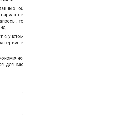
данные об
х вариантов
апросы, то
ид.
т с учетом
ся сервис в
кономично.
ся для вас