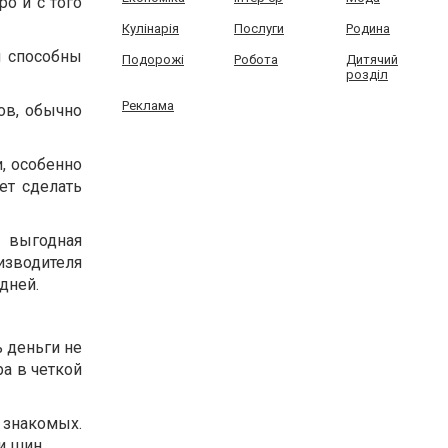
о и с того
Кулінарія
Послуги
Родина
ы способны
Подорожі
Робота
Дитячий
розділ
Реклама
ов, обычно
, особенно
ет сделать
 выгодная
изводителя
дней.
 деньги не
ра в четкой
 знакомых.
и шин.