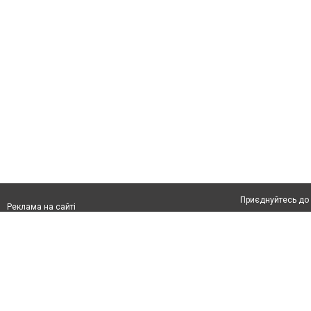
Приєднуйтесь до 
Реклама на сайті
Франшиза "CitySites"
Автори проєкту
Реклама на сайті:
Допускається цит
rek@citysites.ua
тексті обов'язков
розміщення прямо
абзацу в тексті 