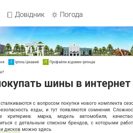
Довідник
Погода
еня
І
Ірпінь Цікавий
П
Профайли відомих ірпінців
не?
покупать шины в интернет
сталкиваются с вопросом покупки нового комплекта сез
безопасность езды, и тут появляются сомнения. Сложно
е критериев: марка, модель автомобиля, качество
миться с детальным списком брендов, с которыми рабо
 и дисков
можно здесь.