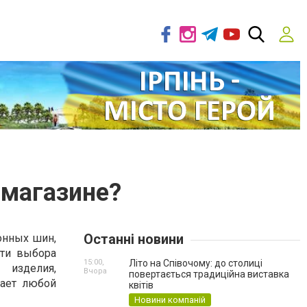
 магазине?
Останні новини
онных шин,
сти выбора
15:00,
Літо на Співочому: до столиці
 изделия,
Вчора
повертається традиційна виставка
тает любой
квітів
Новини компаній