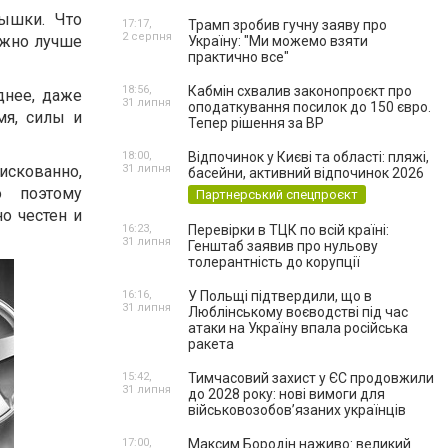
рышки. Что
17:17,
Трамп зробив гучну заяву про
2 серпня
ожно лучше
Україну: "Ми можемо взяти
практично все"
18:56,
Кабмін схвалив законопроєкт про
днее, даже
31 липня
оподаткування посилок до 150 євро.
мя, силы и
Тепер рішення за ВР
18:00,
Відпочинок у Києві та області: пляжі,
искованно,
31 липня
басейни, активний відпочинок 2026
о поэтому
Партнерський спецпроєкт
о честен и
16:23,
Перевірки в ТЦК по всій країні:
31 липня
Генштаб заявив про нульову
толерантність до корупції
16:16,
У Польщі підтвердили, що в
31 липня
Люблінському воєводстві під час
атаки на Україну впала російська
ракета
15:42,
Тимчасовий захист у ЄС продовжили
31 липня
до 2028 року: нові вимоги для
військовозобов’язаних українців
17:00,
Максим Бородін наживо: великий