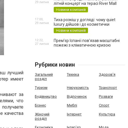
29 липня
літній концерт на терасі River Mall
Новини компаній
17:00,
Тиха розкіш у догляді: чому quiet
29 липня
luxury дійшов і до косметички
Новини компаній
12:22,
Прем'єр Іспанії пов'язав масштабні
27 липня
пожежі з кліматичною кризою
Рубрики новин
ваш лучший
Загальний
Техніка
Здоров'я
ютер имеет
розділ
Туризм
Нерухомість
Транспорт
ачивают за
Будівництво
Відпочинок
Розваги
елями, что
Бізнес
Меблі
Спорт
 получаете
е качества
Жіночий
Інтернет
Культура
розділ
Економіка
Інтер'єр
Мода