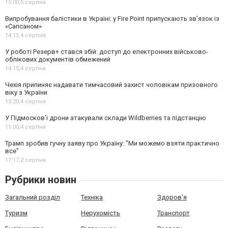
15:00,
5 серпня
Випробування балістики в Україні: у Fire Point припускають зв’язок із
«Сапсаном»
14:15,
4 серпня
У роботі Резерв+ стався збій: доступ до електронних військово-
облікових документів обмежений
14:15,
4 серпня
Чехія припиняє надавати тимчасовий захист чоловікам призовного
віку з України
13:20,
4 серпня
У Підмосков’ї дрони атакували склади Wildberries та підстанцію
11:00,
4 серпня
Трамп зробив гучну заяву про Україну: "Ми можемо взяти практично
все"
17:17,
2 серпня
Рубрики новин
Загальний розділ
Техніка
Здоров'я
Туризм
Нерухомість
Транспорт