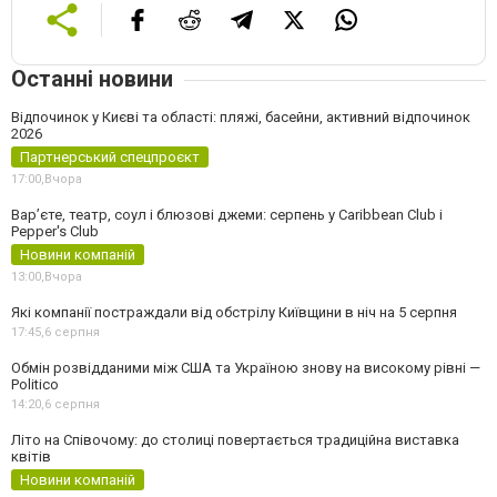
Останні новини
Відпочинок у Києві та області: пляжі, басейни, активний відпочинок
2026
Партнерський спецпроєкт
17:00,
Вчора
Вар’єте, театр, соул і блюзові джеми: серпень у Caribbean Club і
Pepper's Club
Новини компаній
13:00,
Вчора
Які компанії постраждали від обстрілу Київщини в ніч на 5 серпня
17:45,
6 серпня
Обмін розвідданими між США та Україною знову на високому рівні —
Politico
14:20,
6 серпня
Літо на Співочому: до столиці повертається традиційна виставка
квітів
Новини компаній