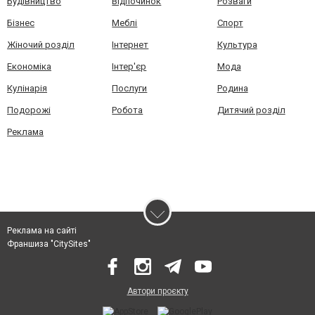
Будівництво
Відпочинок
Розваги
Бізнес
Меблі
Спорт
Жіночий розділ
Інтернет
Культура
Економіка
Інтер'єр
Мода
Кулінарія
Послуги
Родина
Подорожі
Робота
Дитячий розділ
Реклама
Реклама на сайті
Франшиза "CitySites"
Автори проєкту