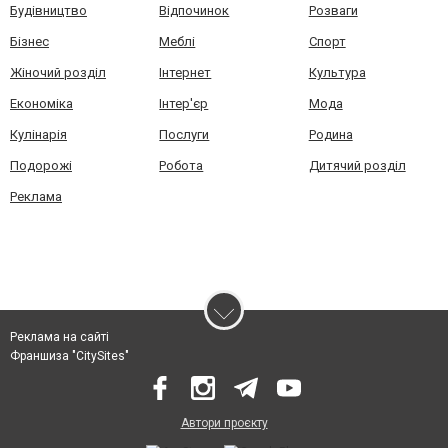
Будівництво
Відпочинок
Розваги
Бізнес
Меблі
Спорт
Жіночий розділ
Інтернет
Культура
Економіка
Інтер'єр
Мода
Кулінарія
Послуги
Родина
Подорожі
Робота
Дитячий розділ
Реклама
Реклама на сайті
Франшиза "CitySites"
Автори проєкту