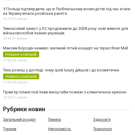
У Польщі підтвердили, що в Люблінському воєводстві під час атаки
на Україну впала російська ракета
16:16,
31 липня
Тимчасовий захист у ЄС продовжили до 2028 року: нові вимоги для
військовозобов’язаних українців
15:42,
31 липня
Максим Бородін наживо: великий літній концерт на терасі River Mall
Новини компаній
17:00,
29 липня
Тиха розкіш у догляді: чому quiet luxury дійшов і до косметички
Новини компаній
17:00,
29 липня
Прем'єр Іспанії пов'язав масштабні пожежі з кліматичною кризою
12:22,
27 липня
Рубрики новин
Загальний розділ
Техніка
Здоров'я
Туризм
Нерухомість
Транспорт