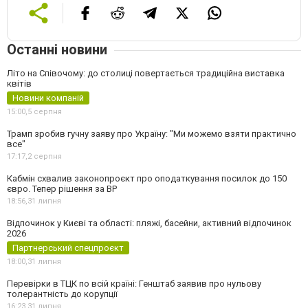
Останні новини
Літо на Співочому: до столиці повертається традиційна виставка
квітів
Новини компаній
15:00,
5 серпня
Трамп зробив гучну заяву про Україну: "Ми можемо взяти практично
все"
17:17,
2 серпня
Кабмін схвалив законопроєкт про оподаткування посилок до 150
євро. Тепер рішення за ВР
18:56,
31 липня
Відпочинок у Києві та області: пляжі, басейни, активний відпочинок
2026
Партнерський спецпроєкт
18:00,
31 липня
Перевірки в ТЦК по всій країні: Генштаб заявив про нульову
толерантність до корупції
16:23,
31 липня