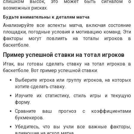
слишком высок, это может быть сигналом о
возможных рисках.
Будьте внимательны к деталям матча
Анализируйте все аспекты матча, включая состояние
площадки, погодные условия и мотивацию команд. Эти
факторы могут повлиять на тоталы игроков в
баскетболе.
Пример успешной ставки на тотал игроков
Итак, вы готовы сделать ставку на тотал игроков в
баскетболе. Вот пример успешной ставки:
Выберите игрока или группу игроков, на которых
хотите сделать ставку.
Изучите их статистику, стиль игры и текущую
форму.
Сравните ваш прогноз с коэффициентами
букмекеров.
Убедитесь, что вы учли все важные факторы,
влияющие на исход матча.