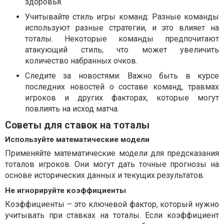
здоровья.
Учитывайте стиль игры команд: Разные команды
используют разные стратегии, и это влияет на
тоталы. Некоторые команды предпочитают
атакующий стиль, что может увеличить
количество набранных очков.
Следите за новостями: Важно быть в курсе
последних новостей о составе команд, травмах
игроков и других факторах, которые могут
повлиять на исход матча.
Советы для ставок на тоталы
Используйте математические модели
Применяйте математические модели для предсказания
тоталов игроков. Они могут дать точные прогнозы на
основе исторических данных и текущих результатов.
Не игнорируйте коэффициенты
Коэффициенты – это ключевой фактор, который нужно
учитывать при ставках на тоталы. Если коэффициент