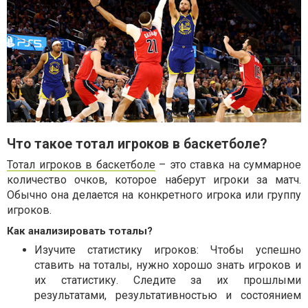
Что такое тотал игроков в баскетболе?
Тотал игроков в баскетболе
– это ставка на суммарное
количество очков, которое наберут игроки за матч.
Обычно она делается на конкретного игрока или группу
игроков.
Как анализировать тоталы?
Изучите статистику игроков: Чтобы успешно
ставить на тоталы, нужно хорошо знать игроков и
их статистику. Следите за их прошлыми
результатами, результативностью и состоянием