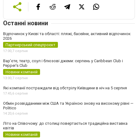
Останні новини
Відпочинок у Києві та області: пляжі, басейни, активний відпочинок
2026
Партнерський спецпроєкт
17:00,
7 серпня
Вар’єте, театр, соул і блюзові джеми: серпень у Caribbean Club і
Pepper's Club
Новини компаній
13:00,
7 серпня
Які компанії постраждали від обстрілу Київщини в ніч на 5 серпня
17:45,
6 серпня
Обмін розвідданими між США та Україною знову на високому рівні —
Politico
14:20,
6 серпня
Літо на Співочому: до столиці повертається традиційна виставка
квітів
Новини компаній