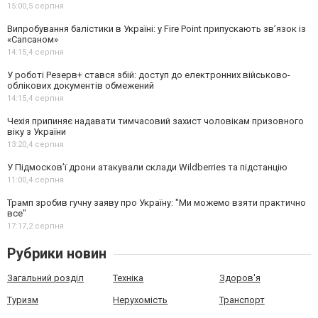
15:00,
5 серпня
Випробування балістики в Україні: у Fire Point припускають зв’язок із
«Сапсаном»
14:15,
4 серпня
У роботі Резерв+ стався збій: доступ до електронних військово-
облікових документів обмежений
14:15,
4 серпня
Чехія припиняє надавати тимчасовий захист чоловікам призовного
віку з України
13:20,
4 серпня
У Підмосков’ї дрони атакували склади Wildberries та підстанцію
11:00,
4 серпня
Трамп зробив гучну заяву про Україну: "Ми можемо взяти практично
все"
17:17,
2 серпня
Рубрики новин
Загальний розділ
Техніка
Здоров'я
Туризм
Нерухомість
Транспорт