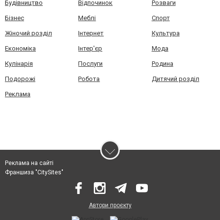
Будівництво
Відпочинок
Розваги
Бізнес
Меблі
Спорт
Жіночий розділ
Інтернет
Культура
Економіка
Інтер'єр
Мода
Кулінарія
Послуги
Родина
Подорожі
Робота
Дитячий розділ
Реклама
Реклама на сайті
Франшиза "CitySites"
Автори проєкту