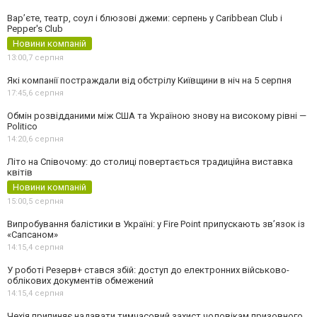
Вар’єте, театр, соул і блюзові джеми: серпень у Caribbean Club і
Pepper's Club
Новини компаній
13:00,
7 серпня
Які компанії постраждали від обстрілу Київщини в ніч на 5 серпня
17:45,
6 серпня
Обмін розвідданими між США та Україною знову на високому рівні —
Politico
14:20,
6 серпня
Літо на Співочому: до столиці повертається традиційна виставка
квітів
Новини компаній
15:00,
5 серпня
Випробування балістики в Україні: у Fire Point припускають зв’язок із
«Сапсаном»
14:15,
4 серпня
У роботі Резерв+ стався збій: доступ до електронних військово-
облікових документів обмежений
14:15,
4 серпня
Чехія припиняє надавати тимчасовий захист чоловікам призовного