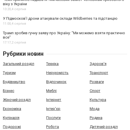
віку з України
13:20,
4 серпня
У Підмосков’ї дрони атакували склади Wildberries та підстанцію
11:00,
4 серпня
Трамп зробив гучну заяву про Україну: "Ми можемо взяти практично
все"
17:17,
2 серпня
Рубрики новин
Загальний розділ
Техніка
Здоров'я
Туризм
Нерухомість
Транспорт
Будівництво
Відпочинок
Розваги
Бізнес
Меблі
Спорт
Жіночий розділ
Інтернет
Культура
Економіка
Інтер'єр
Мода
Кулінарія
Послуги
Родина
Подорожі
Робота
Дитячий розділ