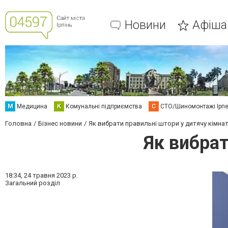
Новини
Афіша
М
Медицина
К
Комунальні підприємства
С
СТО/Шиномонтажі Ірп
Головна
Бізнес новини
Як вибрати правильні штори у дитячу кімна
Як вибрат
18:34,
24 травня 2023 р.
Загальний розділ