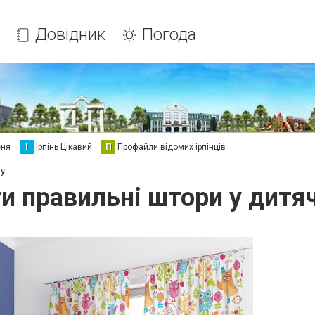
Довідник
Погода
еня
І
Ірпінь Цікавий
П
Профайли відомих ірпінців
ту
и правильні штори у дитя