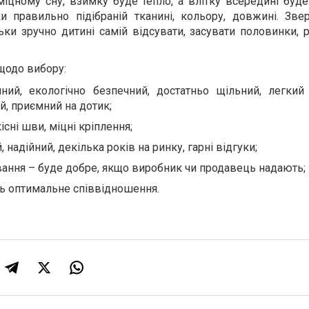
іцному сну, взимку буде тепло, а влітку всередині буде
и правильно підібраній тканині, кольору, довжині. Звер
льки зручно дитині самій відсувати, засувати половинки,
щодо вибору:
чний, екологічно безпечний, достатньо щільний, легкий 
й, приємний на дотик;
існі шви, міцні кріплення;
 надійний, декілька років на ринку, гарні відгуки;
ування – буде добре, якщо виробник чи продавець надають;
іть оптимальне співвідношення.