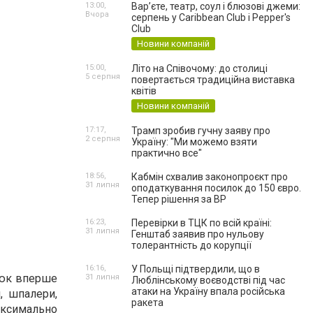
13:00,
Вар’єте, театр, соул і блюзові джеми:
Вчора
серпень у Caribbean Club і Pepper's
Club
Новини компаній
15:00,
Літо на Співочому: до столиці
5 серпня
повертається традиційна виставка
квітів
Новини компаній
17:17,
Трамп зробив гучну заяву про
2 серпня
Україну: "Ми можемо взяти
практично все"
18:56,
Кабмін схвалив законопроєкт про
31 липня
оподаткування посилок до 150 євро.
Тепер рішення за ВР
16:23,
Перевірки в ТЦК по всій країні:
31 липня
Генштаб заявив про нульову
толерантність до корупції
16:16,
У Польщі підтвердили, що в
алюк вперше
31 липня
Люблінському воєводстві під час
атаки на Україну впала російська
и, шпалери,
ракета
аксимально