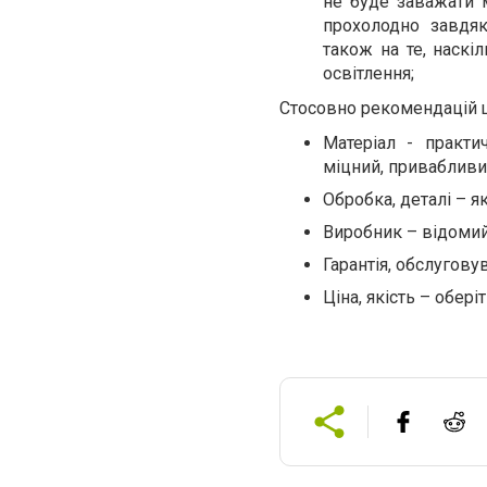
не буде заважати м
прохолодно завдяк
також на те, наскі
освітлення;
Стосовно рекомендацій 
Матеріал - практи
міцний, привабливи
Обробка, деталі – як
Виробник – відомий,
Гарантія, обслугов
Ціна, якість – обер