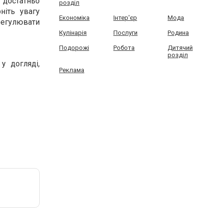
 достатньо
розділ
ніть увагу
Економіка
Інтер'єр
Мода
 регулювати
Кулінарія
Послуги
Родина
Подорожі
Робота
Дитячий
розділ
у догляді,
Реклама