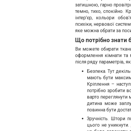
затишною, гарно провітрю
темно, тихо, спокійно. К
інтер’єр, кольори обо
психіки, нервової систем
яке можна обрати за по
Що потрібно знати 
Ви можете обирати ткани
оформлення кімнати та 
після ряду параметрів, 
Безпека. Тут декіль
мають бути максима
Кріплення – наступ
потрібно зробити вс
варто переглянути м
дитина може заплу
повинна бути доста
Зручність. Штори п
цього не уникнути. 