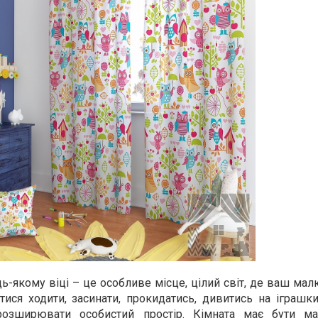
дь-якому віці – це особливе місце, цілий світ, де ваш м
итися ходити, засинати, прокидатись, дивитись на іграшк
розширювати особистий простір. Кімната має бути м