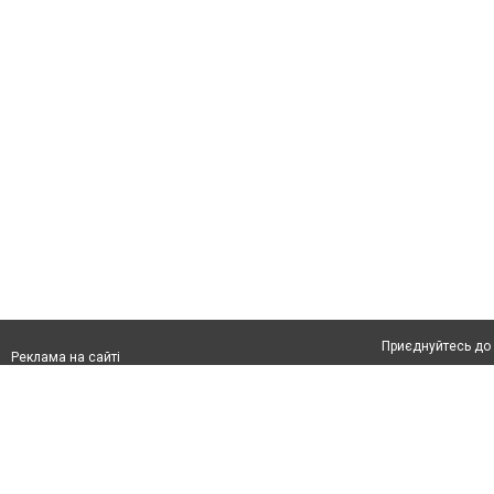
Приєднуйтесь до 
Реклама на сайті
Франшиза "CitySites"
Автори проєкту
Реклама на сайті:
Допускається цит
rek@citysites.ua
тексті обов'язков
розміщення прямо