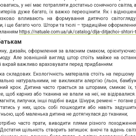
ватись, у неї має потрапляти достатньо сонячного світла, а
ритеріїв дуже багато, їх важко переоцінити. Як і відношен
в’язково впливають на формування дитячого світогляду
и, і ще багато чого. Штори та тюлі – традиційне оформлення
силанням
https://natuale.com.ua/uk/catalog/dlja-ditjachoi-shtori-t
батькам
ну, дизайн, оформлення за власним смаком, орієнтуючись
моду. Але зовнішній вигляд штор стоїть майже на останн
які вкрай важливо враховувати перед придбанням:
ка складових. Екологічність матеріалів стоїть на першому 
льно натуральними, не викликати алергію (льон, бамбук,
ний крок. Дитина часто грається за шторами, смикає їх, 
е, щоб карниз або тканина не впали на неї, не відірвалися
агніти, липучки, інші подібні види. Шнури, ремені – погане 
татись у них, щось собі пошкодити або навіть задушити
тньою, щоб маленька дитина не дотягнулася до тканини;
отрібно часто прати, виводити плями різного походження,
Достатня щільність створить затишок: вночі та вдень світ