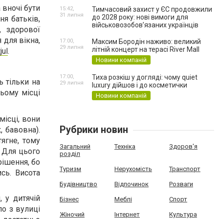
 вночі бути
15:42,
Тимчасовий захист у ЄС продовжили
31 липня
до 2028 року: нові вимоги для
ня батьків,
військовозобов’язаних українців
, здорової
 для вікна,
17:00,
Максим Бородін наживо: великий
29 липня
літній концерт на терасі River Mall
jul
.
Новини компаній
17:00,
Тиха розкіш у догляді: чому quiet
 тільки на
29 липня
luxury дійшов і до косметички
ьому місці
Новини компаній
місці, вони
Рубрики новин
 бавовна).
тягне, тому
Загальний
Техніка
Здоров'я
. Для цього
розділ
рішення, бо
Туризм
Нерухомість
Транспорт
сь. Висота
Будівництво
Відпочинок
Розваги
 у дитячій
Бізнес
Меблі
Спорт
ло з вулиці
Жіночий
Інтернет
Культура