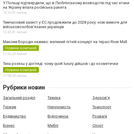
У Польщі підтвердили, що в Люблінському воєводстві під час атаки
на Україну впала російська ракета
16:16,
31 липня
Тимчасовий захист у ЄС продовжили до 2028 року: нові вимоги для
військовозобов’язаних українців
15:42,
31 липня
Максим Бородін наживо: великий літній концерт на терасі River Mall
Новини компаній
17:00,
29 липня
Тиха розкіш у догляді: чому quiet luxury дійшов і до косметички
Новини компаній
17:00,
29 липня
Рубрики новин
Загальний розділ
Техніка
Здоров'я
Туризм
Нерухомість
Транспорт
Будівництво
Відпочинок
Розваги
Бізнес
Меблі
Спорт