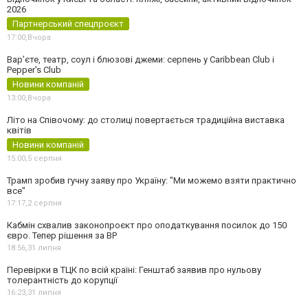
2026
Партнерський спецпроєкт
17:00,
Вчора
Вар’єте, театр, соул і блюзові джеми: серпень у Caribbean Club і
Pepper's Club
Новини компаній
13:00,
Вчора
Літо на Співочому: до столиці повертається традиційна виставка
квітів
Новини компаній
15:00,
5 серпня
Трамп зробив гучну заяву про Україну: "Ми можемо взяти практично
все"
17:17,
2 серпня
Кабмін схвалив законопроєкт про оподаткування посилок до 150
євро. Тепер рішення за ВР
18:56,
31 липня
Перевірки в ТЦК по всій країні: Генштаб заявив про нульову
толерантність до корупції
16:23,
31 липня