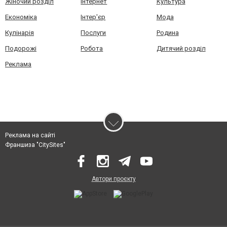
Жіночий розділ
Інтернет
Культура
Економіка
Інтер'єр
Мода
Кулінарія
Послуги
Родина
Подорожі
Робота
Дитячий розділ
Реклама
Реклама на сайті
Франшиза "CitySites"
Автори проєкту