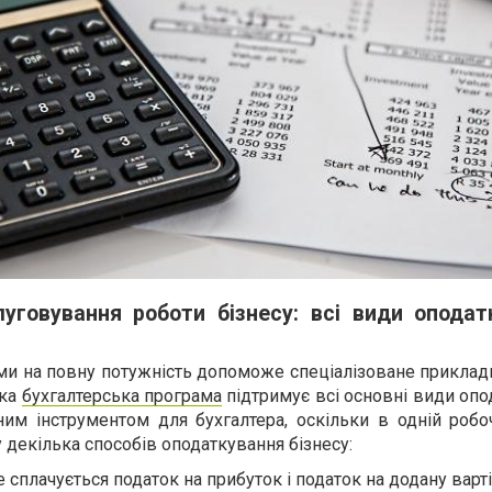
уговування роботи бізнесу: всі види оподатк
ми на повну потужність допоможе спеціалізоване приклад
ака
бухгалтерська програма
підтримує всі основні види оп
им інструментом для бухгалтера, оскільки в одній робоч
 декілька способів оподаткування бізнесу:
е сплачується податок на прибуток і податок на додану варті