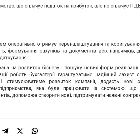
мство, що сплачує податок на прибуток, але не сплачує ПДВ
тем оперативно отримує переналаштування та коригування
сть, формування рахунків та документів всіх напрямків, 
даткування.
на на розвиток бізнесу і пошуку нових форм реалізації 
ції роботи бухгалтерії гарантуватиме надійний захист е
 І стимулюватиме розвиток компанії, додасть нові о
 підприємства, яка буде працювати із системою, що 
нтів, допоможе створити нові, підтримувати наявні контрак