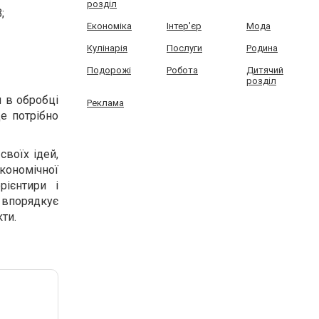
розділ
;
Економіка
Інтер'єр
Мода
Кулінарія
Послуги
Родина
Подорожі
Робота
Дитячий
розділ
 в обробці
Реклама
де потрібно
своїх ідей,
кономічної
рієнтири і
впорядкує
ти.