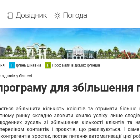
Довідник
Погода
еня
І
Ірпінь Цікавий
П
Профайли відомих ірпінців
родажів у бізнесі
 програму для збільшення п
ється збільшити кількість клієнтів та отримати більше 
етному ринку складно зловити хвилю успіху лише споді
щоденних зусиль зі збільшення кількості клієнтів та н
реліком контактів і проєктів, що реалізуються. І саме 
контрагентів зростає, постає питання автоматизації цієї ро