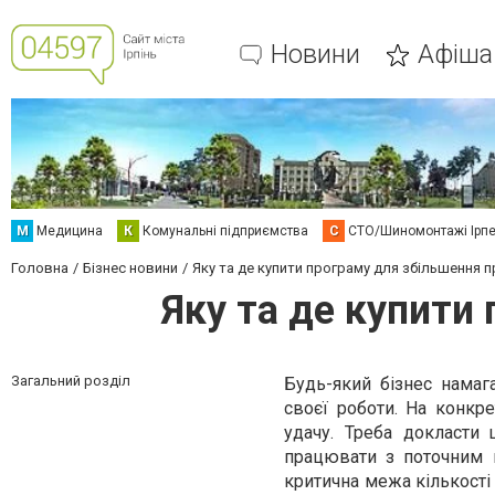
Новини
Афіша
М
Медицина
К
Комунальні підприємства
С
СТО/Шиномонтажі Ірп
Головна
Бізнес новини
Яку та де купити програму для збільшення п
Яку та де купити
Загальний розділ
Будь-який бізнес намага
своєї роботи. На конкр
удачу. Треба докласти 
працювати з поточним пе
критична межа кількості 