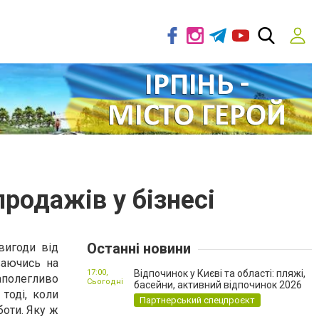
родажів у бізнесі
Останні новини
вигоди від
ваючись на
17:00,
Відпочинок у Києві та області: пляжі,
аполегливо
Сьогодні
басейни, активний відпочинок 2026
тоді, коли
Партнерський спецпроєкт
боти. Яку ж