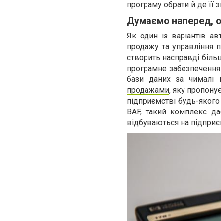
програму обрати й де її 
Думаємо наперед, о
Як один із варіантів ав
продажу та управління п
створить насправді більш
програмне забезпечення
бази даних за чималі 
продажами
, яку пропону
підприємстві будь-якого
BAF
, такий комплекс да
відбуваються на підприєм