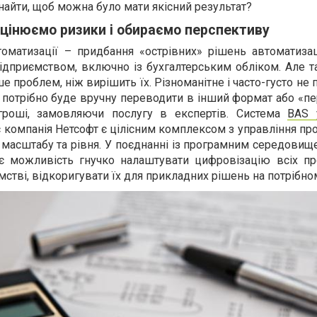
знайти, щоб можна було мати якісний результат?
цінюємо ризики і обираємо перспективу
томатизації – придбання «острівних» рішень автоматизац
ідприємством, включно із бухгалтерським обліком. Але т
е проблем, ніж вирішить їх. Різноманітне і часто-густо не
 потрібно буде вручну переводити в інший формат або «п
гроші, замовляючи послугу в експертів. Система
BAS 
є компанія Нетсофт є цілісним комплексом з управління п
 масштабу та рівня. У поєднанні із програмним середови
є можливість гнучко налаштувати цифровізацію всіх пр
стві, відкоригувати їх для прикладних рішень на потрібном