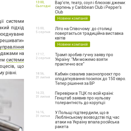
13:00,
Вар’єте, театр, соул і блюзові джеми:
Сьогодні
серпень у Caribbean Club і Pepper's
Club
Новини компаній
ії системи
акий підхід
15:00,
Літо на Співочому: до столиці
5 серпня
повертається традиційна виставка
 поєднуване
квітів
ерешивати»
Новини компаній
управління
родажами на
17:17,
Трамп зробив гучну заяву про
2 серпня
щем
системи
Україну: "Ми можемо взяти
практично все"
оцесів, що
у рівні.
18:56,
Кабмін схвалив законопроєкт про
31 липня
оподаткування посилок до 150 євро.
Тепер рішення за ВР
16:23,
Перевірки в ТЦК по всій країні:
31 липня
Генштаб заявив про нульову
толерантність до корупції
16:16,
У Польщі підтвердили, що в
31 липня
Люблінському воєводстві під час
атаки на Україну впала російська
ракета