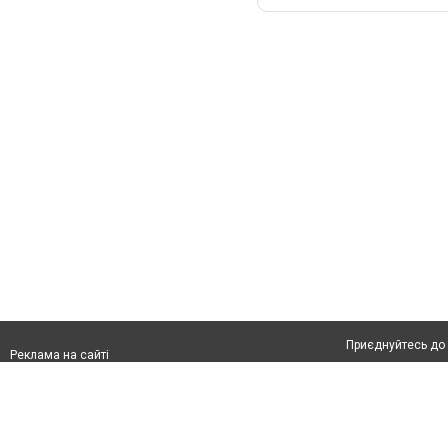
Приєднуйтесь до 
Реклама на сайті
Франшиза "CitySites"
Автори проєкту
Реклама на сайті:
Допускається цит