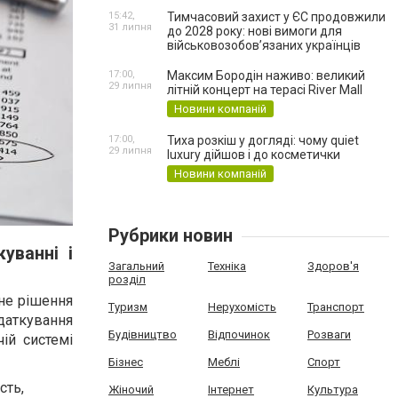
15:42,
Тимчасовий захист у ЄС продовжили
31 липня
до 2028 року: нові вимоги для
військовозобов’язаних українців
17:00,
Максим Бородін наживо: великий
29 липня
літній концерт на терасі River Mall
Новини компаній
17:00,
Тиха розкіш у догляді: чому quiet
29 липня
luxury дійшов і до косметички
Новини компаній
Рубрики новин
уванні і
Загальний
Техніка
Здоров'я
розділ
не рішення
Туризм
Нерухомість
Транспорт
одаткування
Будівництво
Відпочинок
Розваги
ій системі
Бізнес
Меблі
Спорт
сть,
Жіночий
Інтернет
Культура