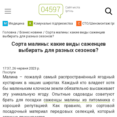
М
Медицина
К
Комунальні підприємства
С
СТО/Шиномонтажі Ірп
Головна
Бізнес новини
Сорта малины: какие виды саженцев
выбирать для разных сезонов?
Сорта малины: какие виды саженцев
выбирать для разных сезонов?
17:37,
26 червня 2023 р.
Послуги
Малина – пожалуй самый распространённый ягодный
кустарник в наших широтах. Каждый кто владеет хотя
бы маленьким клочком земли обязательно высаживает
эту уникальную ягоду. Опытные садоводы советуют
брать для посадки
саженцы малины из питомника
с
хорошей репутацией. Как правило, это сортовой
посадочный материал передовых селекций, который