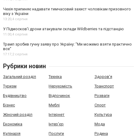
Чехія припиняє надавати тимчасовий захист чоловікам призовного
віку з України
13:20,
4 серпня
У Підмосков’ї дрони атакували склади Wildberries та підстанцію
11:00,
4 серпня
Трамп зробив гучну заяву про Україну: "Ми можемо взяти практично
все"
17:17,
2 серпня
Рубрики новин
Загальний розділ
Техніка
Здоров'я
Туризм
Нерухомість
Транспорт
Будівництво
Відпочинок
Розваги
Бізнес
Меблі
Спорт
Жіночий розділ
Інтернет
Культура
Економіка
Інтер'єр
Мода
Кулінарія
Послуги
Родина