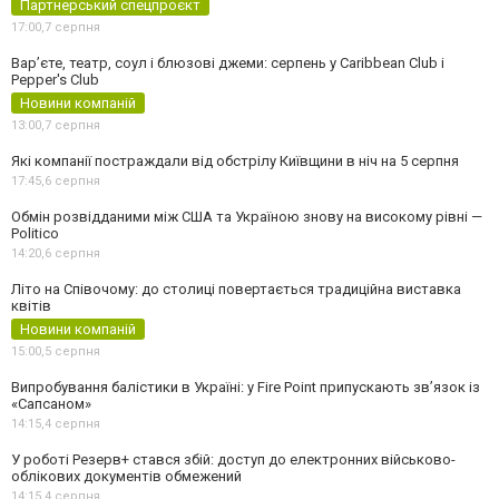
Партнерський спецпроєкт
17:00,
7 серпня
Вар’єте, театр, соул і блюзові джеми: серпень у Caribbean Club і
Pepper's Club
Новини компаній
13:00,
7 серпня
Які компанії постраждали від обстрілу Київщини в ніч на 5 серпня
17:45,
6 серпня
Обмін розвідданими між США та Україною знову на високому рівні —
Politico
14:20,
6 серпня
Літо на Співочому: до столиці повертається традиційна виставка
квітів
Новини компаній
15:00,
5 серпня
Випробування балістики в Україні: у Fire Point припускають зв’язок із
«Сапсаном»
14:15,
4 серпня
У роботі Резерв+ стався збій: доступ до електронних військово-
облікових документів обмежений
14:15,
4 серпня