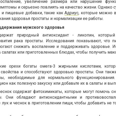
воспаление, увеличение размера или нарушение функ
мптомы и серьезно повлиять на качество жизни. Однако 
 и пищевые добавки, такие как
Адриус
, которые можно 
жания здоровья простаты и нормализации ее работы.
оддержания мужского здоровья
держат природный антиоксидант - ликопин, который
вития рака простаты. Исследования показывают, что п
могают снижать воспаление и поддерживать здоровье. И
в салатах или приготовленных блюдах, чтобы получить ма
цкие орехи богаты омега-3 жирными кислотами, кото
 свойства и способствуют здоровью простаты. Они такж
лы, необходимые для нормального функционирования.
цион как полезную закуску или добавьте их в салаты и вып
 чеснок содержат фитохимикаты, которые могут помочь сн
ты. Они обладают антиоксидантными и противовоспал
 лук и чеснок в приготовлении пищи, чтобы добавить не т