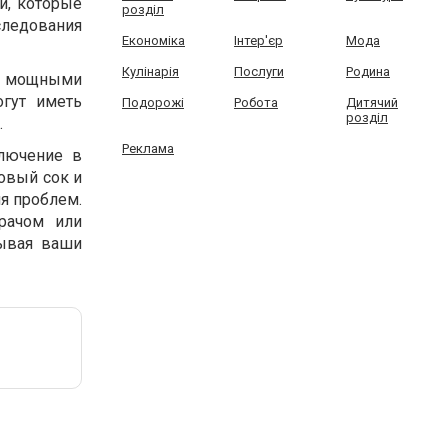
и, которые
розділ
ледования
Економіка
Інтер'єр
Мода
Кулінарія
Послуги
Родина
я мощными
огут иметь
Подорожі
Робота
Дитячий
розділ
.
Реклама
лючение в
товый сок и
ия проблем.
рачом или
тывая ваши