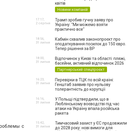
квітів
Новини компаній
17:17,
Трамп зробив гучну заяву про
2 серпня
Україну: "Ми можемо взяти
практично все"
18:56,
Кабмін схвалив законопроєкт про
31 липня
оподаткування посилок до 150 євро.
Тепер рішення за ВР
18:00,
Відпочинок у Києві та області: пляжі,
31 липня
басейни, активний відпочинок 2026
Партнерський спецпроєкт
16:23,
Перевірки в ТЦК по всій країні:
31 липня
Генштаб заявив про нульову
толерантність до корупції
16:16,
У Польщі підтвердили, що в
31 липня
Люблінському воєводстві під час
атаки на Україну впала російська
ракета
15:42,
Тимчасовий захист у ЄС продовжили
Проблемы с
31 липня
до 2028 року: нові вимоги для