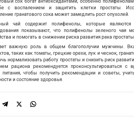
атовый сок богат антиоксидантами, особенно полифенолам
е с воспалением и защитить клетки простаты. Исс
ление гранатового сока может замедлить рост опухолей.
еный чай содержит полифенолы, которые являютс
едования показывают, что полифенолы зеленого чая м
тва и помогать в снижении риска развития рака простаты
рает важную роль в общем благополучии мужчины. Вк
ов, таких как томаты, грецкие орехи, лук и чеснок, грана
чь нормализовать работу простаты и снизить риск развит
ием рациона рекомендуется проконсультироваться с в
и питания, чтобы получить рекомендации и советы, учи
ости и состояние здоровья.