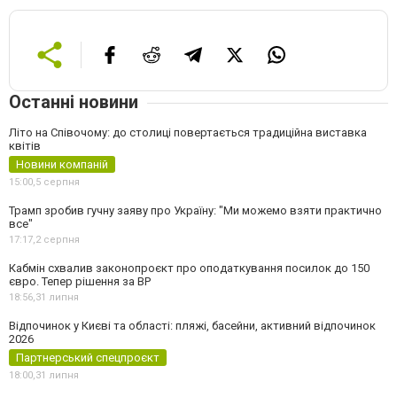
Останні новини
Літо на Співочому: до столиці повертається традиційна виставка
квітів
Новини компаній
15:00,
5 серпня
Трамп зробив гучну заяву про Україну: "Ми можемо взяти практично
все"
17:17,
2 серпня
Кабмін схвалив законопроєкт про оподаткування посилок до 150
євро. Тепер рішення за ВР
18:56,
31 липня
Відпочинок у Києві та області: пляжі, басейни, активний відпочинок
2026
Партнерський спецпроєкт
18:00,
31 липня