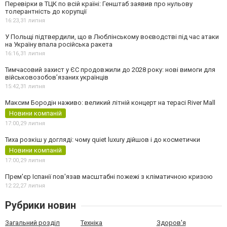
Перевірки в ТЦК по всій країні: Генштаб заявив про нульову
толерантність до корупції
16:23,
31 липня
У Польщі підтвердили, що в Люблінському воєводстві під час атаки
на Україну впала російська ракета
16:16,
31 липня
Тимчасовий захист у ЄС продовжили до 2028 року: нові вимоги для
військовозобов’язаних українців
15:42,
31 липня
Максим Бородін наживо: великий літній концерт на терасі River Mall
Новини компаній
17:00,
29 липня
Тиха розкіш у догляді: чому quiet luxury дійшов і до косметички
Новини компаній
17:00,
29 липня
Прем'єр Іспанії пов'язав масштабні пожежі з кліматичною кризою
12:22,
27 липня
Рубрики новин
Загальний розділ
Техніка
Здоров'я