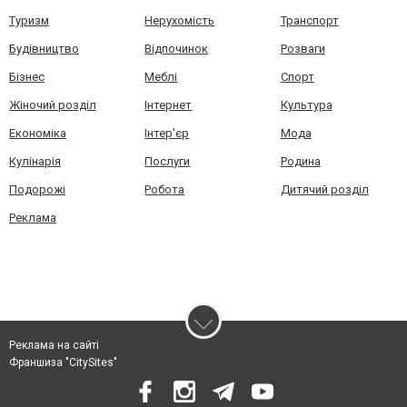
Туризм
Нерухомість
Транспорт
Будівництво
Відпочинок
Розваги
Бізнес
Меблі
Спорт
Жіночий розділ
Інтернет
Культура
Економіка
Інтер'єр
Мода
Кулінарія
Послуги
Родина
Подорожі
Робота
Дитячий розділ
Реклама
Реклама на сайті
Франшиза "CitySites"