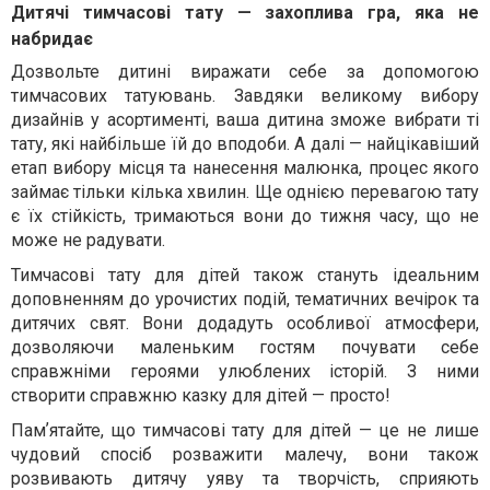
Дитячі тимчасові тату — захоплива гра, яка не
набридає
Дозвольте дитині виражати себе за допомогою
тимчасових татуювань. Завдяки великому вибору
дизайнів у асортименті, ваша дитина зможе вибрати ті
тату, які найбільше їй до вподоби. А далі — найцікавіший
етап вибору місця та нанесення малюнка, процес якого
займає тільки кілька хвилин. Ще однією перевагою тату
є їх стійкість, тримаються вони до тижня часу, що не
може не радувати.
Тимчасові тату для дітей також стануть ідеальним
доповненням до урочистих подій, тематичних вечірок та
дитячих свят. Вони додадуть особливої атмосфери,
дозволяючи маленьким гостям почувати себе
справжніми героями улюблених історій. З ними
створити справжню казку для дітей — просто!
Памʼятайте, що тимчасові тату для дітей — це не лише
чудовий спосіб розважити малечу, вони також
розвивають дитячу уяву та творчість, сприяють