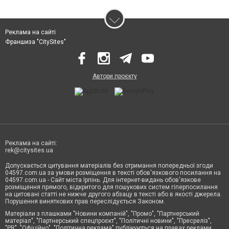
Реклама на сайті
Франшиза "CitySites"
Автори проєкту
Реклама на сайті:
rek@citysites.ua
Допускається цитування матеріалів без отримання попередньої згоди
04597.com.ua за умови розміщення в тексті обов'язкового посилання на
04597.com.ua - Сайт міста Ірпінь. Для інтернет-видань обов'язкове
розміщення прямого, відкритого для пошукових систем гіперпосилання
на цитовані статті не нижче другого абзацу в тексті або в якості джерела.
Порушення виняткових прав переслідується Законом.
Матеріали з плашками "Новини компаній", "Промо", "Партнерський
матеріал", "Партнерський спецпроєкт", "Політичні новини", "Пресреліз",
"PR", "Офіційно", "Політична реклама" публікуються на правах реклами.