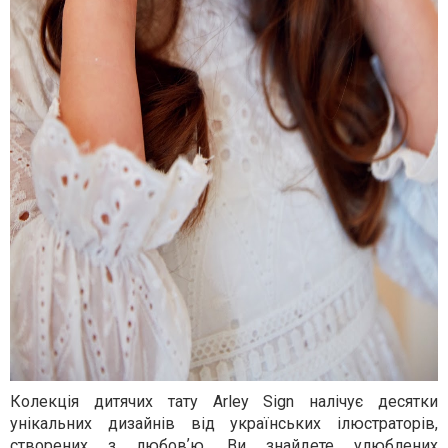
Колекція дитячих тату Arley Sign налічує десятки
унікальних дизайнів від українських ілюстраторів,
створених з любовʼю. Ви знайдете улюблених