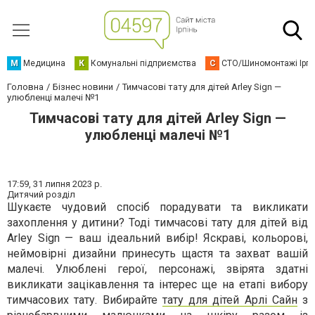
М
Медицина
К
Комунальні підприємства
С
СТО/Шиномонтажі Ірп
Головна
Бізнес новини
Тимчасові тату для дітей Arley Sign —
улюбленці малечі №1
Тимчасові тату для дітей Arley Sign —
улюбленці малечі №1
17:59,
31 липня 2023 р.
Дитячий розділ
Шукаєте чудовий спосіб порадувати та викликати
захоплення у дитини? Тоді тимчасові тату для дітей від
Arley Sign — ваш ідеальний вибір! Яскраві, кольорові,
неймовірні дизайни принесуть щастя та захват вашій
малечі. Улюблені герої, персонажі, звірята здатні
викликати зацікавлення та інтерес ще на етапі вибору
тимчасових тату. Вибирайте
тату для дітей Арлі Сайн
з