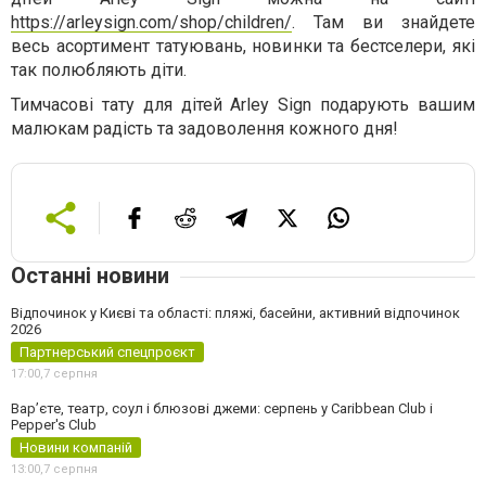
https://arleysign.com/shop/children/
. Там ви знайдете
весь асортимент татуювань, новинки та бестселери, які
так полюбляють діти.
Тимчасові тату для дітей Arley Sign подарують вашим
малюкам радість та задоволення кожного дня!
Останні новини
Відпочинок у Києві та області: пляжі, басейни, активний відпочинок
2026
Партнерський спецпроєкт
17:00,
7 серпня
Вар’єте, театр, соул і блюзові джеми: серпень у Caribbean Club і
Pepper's Club
Новини компаній
13:00,
7 серпня