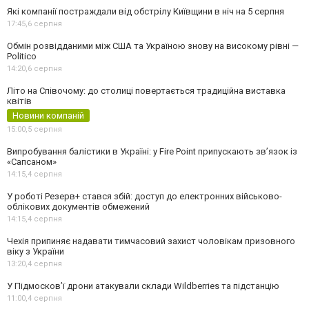
Які компанії постраждали від обстрілу Київщини в ніч на 5 серпня
17:45,
6 серпня
Обмін розвідданими між США та Україною знову на високому рівні —
Politico
14:20,
6 серпня
Літо на Співочому: до столиці повертається традиційна виставка
квітів
Новини компаній
15:00,
5 серпня
Випробування балістики в Україні: у Fire Point припускають зв’язок із
«Сапсаном»
14:15,
4 серпня
У роботі Резерв+ стався збій: доступ до електронних військово-
облікових документів обмежений
14:15,
4 серпня
Чехія припиняє надавати тимчасовий захист чоловікам призовного
віку з України
13:20,
4 серпня
У Підмосков’ї дрони атакували склади Wildberries та підстанцію
11:00,
4 серпня