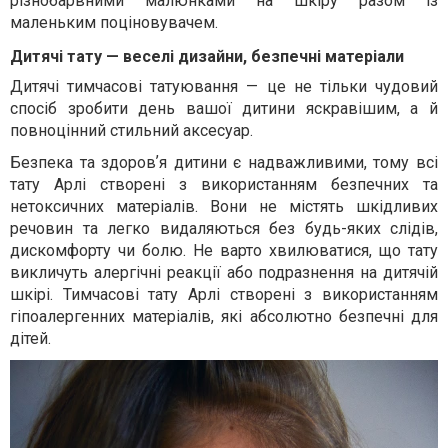
різнобарвними малюнками на шкіру разом із
маленьким поціновувачем.
Дитячі тату — веселі дизайни, безпечні матеріали
Дитячі тимчасові татуювання — це не тільки чудовий
спосіб зробити день вашої дитини яскравішим, а й
повноцінний стильний аксесуар.
Безпека та здоровʼя дитини є надважливими, тому всі
тату Арлі створені з використанням безпечних та
нетоксичних матеріалів. Вони не містять шкідливих
речовин та легко видаляються без будь-яких слідів,
дискомфорту чи болю. Не варто хвилюватися, що тату
викличуть алергічні реакції або подразнення на дитячій
шкірі. Тимчасові тату Арлі створені з використанням
гіпоалергенних матеріалів, які абсолютно безпечні для
дітей.