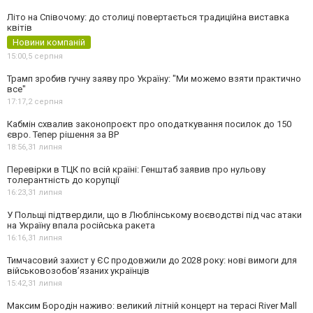
Літо на Співочому: до столиці повертається традиційна виставка
квітів
Новини компаній
15:00,
5 серпня
Трамп зробив гучну заяву про Україну: "Ми можемо взяти практично
все"
17:17,
2 серпня
Кабмін схвалив законопроєкт про оподаткування посилок до 150
євро. Тепер рішення за ВР
18:56,
31 липня
Перевірки в ТЦК по всій країні: Генштаб заявив про нульову
толерантність до корупції
16:23,
31 липня
У Польщі підтвердили, що в Люблінському воєводстві під час атаки
на Україну впала російська ракета
16:16,
31 липня
Тимчасовий захист у ЄС продовжили до 2028 року: нові вимоги для
військовозобов’язаних українців
15:42,
31 липня
Максим Бородін наживо: великий літній концерт на терасі River Mall