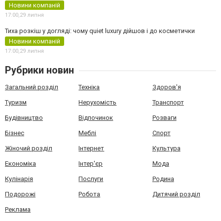
Новини компаній
17:00,
29 липня
Тиха розкіш у догляді: чому quiet luxury дійшов і до косметички
Новини компаній
17:00,
29 липня
Рубрики новин
Загальний розділ
Техніка
Здоров'я
Туризм
Нерухомість
Транспорт
Будівництво
Відпочинок
Розваги
Бізнес
Меблі
Спорт
Жіночий розділ
Інтернет
Культура
Економіка
Інтер'єр
Мода
Кулінарія
Послуги
Родина
Подорожі
Робота
Дитячий розділ
Реклама