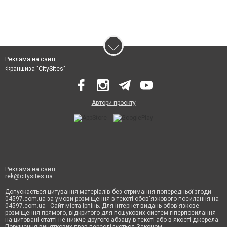
Реклама на сайті
Франшиза "CitySites"
Автори проєкту
Реклама на сайті:
rek@citysites.ua
Допускається цитування матеріалів без отримання попередньої згоди
04597.com.ua за умови розміщення в тексті обов'язкового посилання на
04597.com.ua - Сайт міста Ірпінь. Для інтернет-видань обов'язкове
розміщення прямого, відкритого для пошукових систем гіперпосилання
на цитовані статті не нижче другого абзацу в тексті або в якості джерела.
Порушення виняткових прав переслідується Законом.