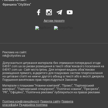
Франшиза "CitySites"
Автори проєкту
Реклама на сайті:
rek@citysites.ua
Допускається цитування матеріалів без отримання попередньої згоди
04597.com.ua за умови розміщення в тексті обов'язкового посилання на
04597.com.ua - Сайт міста Ірпінь. Для інтернет-видань обов'язкове
розміщення прямого, відкритого для пошукових систем гіперпосилання
на цитовані статті не нижче другого абзацу в тексті або в якості джерела.
Порушення виняткових прав переслідується Законом.
Матеріали з плашками "Новини компаній", "Промо", "Партнерський
матеріал", "Партнерський спецпроєкт", "Політичні новини", "Пресреліз",
"PR", "Офіційно", "Політична реклама" публікуються на правах реклами.
Політика конфіденційності
Правила сайту
Правила
класифайд
Редакційна політика