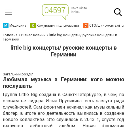
М
Медицина
К
Комунальні підприємства
С
СТО/Шиномонтажі Ірп
Головна
Бізнес новини
little big концерты/ русские концерты в
Германии
little big концерты/ русские концерты в
Германии
Загальний розділ
Любимая музыка в Германии: кого можно
послушать
Группа Little Big создана в Санкт-Петербурге, в чем, по
словам ее лидера Ильи Прусикина, есть заслуга ряда
случайностей. Сам фронтмен начинал как музыкальный
блогер, в итоге его деятельность вылилась в создание
нового коллектива. Это случилось в 2013 г., спустя год
выпущен дебютный альбом. Новая формация