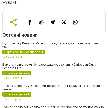
музыке.
Останні новини
Відпочинок у Києві та області: пляжі, басейни, активний відпочинок
2026
Партнерський спецпроєкт
17:00,
Сьогодні
Вар’єте, театр, соул і блюзові джеми: серпень у Caribbean Club і
Pepper's Club
Новини компаній
13:00,
Сьогодні
Літо на Співочому: до столиці повертається традиційна виставка
квітів
Новини компаній
15:00,
5 серпня
Трамп зробив гучну заяву про Україну: "Ми можемо взяти практично