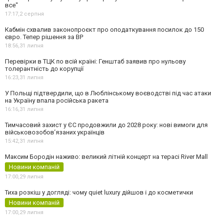
все"
17:17,
2 серпня
Кабмін схвалив законопроєкт про оподаткування посилок до 150
євро. Тепер рішення за ВР
18:56,
31 липня
Перевірки в ТЦК по всій країні: Генштаб заявив про нульову
толерантність до корупції
16:23,
31 липня
У Польщі підтвердили, що в Люблінському воєводстві під час атаки
на Україну впала російська ракета
16:16,
31 липня
Тимчасовий захист у ЄС продовжили до 2028 року: нові вимоги для
військовозобов’язаних українців
15:42,
31 липня
Максим Бородін наживо: великий літній концерт на терасі River Mall
Новини компаній
17:00,
29 липня
Тиха розкіш у догляді: чому quiet luxury дійшов і до косметички
Новини компаній
17:00,
29 липня