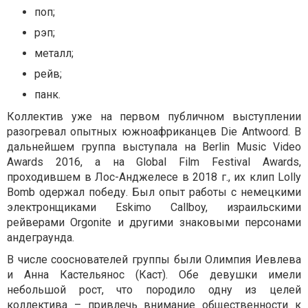
поп;
рэп;
металл;
рейв;
панк.
Коллектив уже на первом публичном выступлении
разогревал опытных южноафриканцев Die Antwoord. В
дальнейшем группа выступала на Berlin Music Video
Awards 2016, а на Global Film Festival Awards,
проходившем в Лос-Анджелесе в 2018 г., их клип Lolly
Bomb одержал победу. Был опыт работы с немецкими
электронщиками Eskimo Callboy, израильскими
рейверами Orgonite и другими знаковыми персонами
андеграунда.
В числе сооснователей группы были Олимпия Иевлева
и Анна Кастельянос (Каст). Обе девушки имели
небольшой рост, что породило одну из целей
коллектива – привлечь внимание общественности к