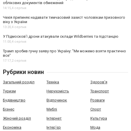
облікових документів обмежений
14:15,
4 серпня
Чехія припиняє надавати тимчасовий захист чоловікам призовного
віку з України
13:20,
4 серпня
У Підмосков’ї дрони атакували склади Wildberries та підстанцію
11:00,
4 серпня
Трамп зробив гучну заяву про Україну: "Ми можемо взяти практично
все"
17:17,
2 серпня
Рубрики новин
Загальний розділ
Техніка
Здоров'я
Туризм
Нерухомість
Транспорт
Будівництво
Відпочинок
Розваги
Бізнес
Меблі
Спорт
Жіночий розділ
Інтернет
Культура
Економіка
Інтер'єр
Мода