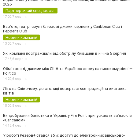
2026
Партнерський спецпроєкт
17:00,
7 серпня
Вар’єте, театр, соул і блюзові джеми: серпень у Caribbean Club і
Pepper's Club
Новини компаній
13:00,
7 серпня
Які компанії постраждали від обстрілу Київщини в ніч на 5 серпня
17:45,
6 серпня
Обмін розвідданими між США та Україною знову на високому рівні —
Politico
14:20,
6 серпня
Літо на Співочому: до столиці повертається традиційна виставка
квітів
Новини компаній
15:00,
5 серпня
Випробування балістики в Україні: у Fire Point припускають зв’язок із
«Сапсаном»
14:15,
4 серпня
У роботі Резерв+ стався збій: доступ до електронних військово-