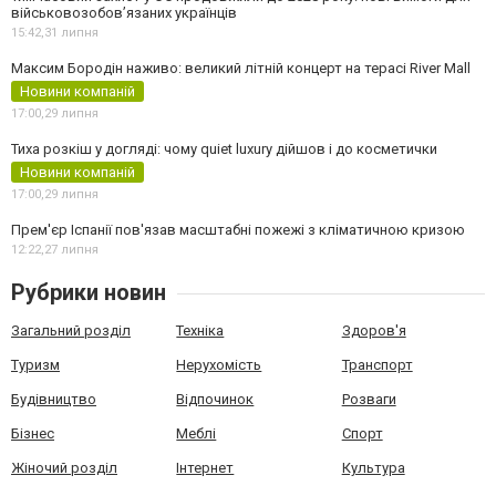
військовозобов’язаних українців
15:42,
31 липня
Максим Бородін наживо: великий літній концерт на терасі River Mall
Новини компаній
17:00,
29 липня
Тиха розкіш у догляді: чому quiet luxury дійшов і до косметички
Новини компаній
17:00,
29 липня
Прем'єр Іспанії пов'язав масштабні пожежі з кліматичною кризою
12:22,
27 липня
Рубрики новин
Загальний розділ
Техніка
Здоров'я
Туризм
Нерухомість
Транспорт
Будівництво
Відпочинок
Розваги
Бізнес
Меблі
Спорт
Жіночий розділ
Інтернет
Культура