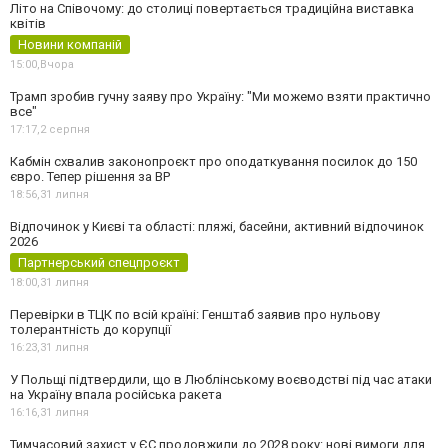
Літо на Співочому: до столиці повертається традиційна виставка
квітів
Новини компаній
15:00,
Вчора
Трамп зробив гучну заяву про Україну: "Ми можемо взяти практично
все"
17:17,
2 серпня
Кабмін схвалив законопроєкт про оподаткування посилок до 150
євро. Тепер рішення за ВР
18:56,
31 липня
Відпочинок у Києві та області: пляжі, басейни, активний відпочинок
2026
Партнерський спецпроєкт
18:00,
31 липня
Перевірки в ТЦК по всій країні: Генштаб заявив про нульову
толерантність до корупції
16:23,
31 липня
У Польщі підтвердили, що в Люблінському воєводстві під час атаки
на Україну впала російська ракета
16:16,
31 липня
Тимчасовий захист у ЄС продовжили до 2028 року: нові вимоги для