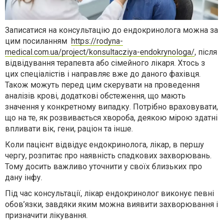
Записатися на консультацію до ендокринолога можна за
цим посиланням
https://rodyna-
medical.com.ua/project/konsultacziya-endokrynologa/
, після
відвідування терапевта або сімейного лікаря. Хтось з
цих спеціалістів і направляє вже до даного фахівця.
Також можуть перед цим скерувати на проведення
аналізів крові, додаткові обстеження, що мають
значення у конкретному випадку. Потрібно враховувати,
що на те, як розвивається хвороба, деякою мірою здатні
впливати вік, гени, раціон та інше.
Коли пацієнт відвідує ендокринолога, лікар, в першу
чергу, розпитає про наявність спадкових захворювань.
Тому досить важливо уточнити у своїх близьких про
дану інфу.
Під час консультації, лікар ендокринолог виконує певні
обов’язки, завдяки яким можна виявити захворювання і
призначити лікування.