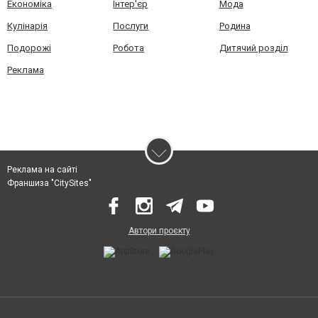
Економіка
Інтер'єр
Мода
Кулінарія
Послуги
Родина
Подорожі
Робота
Дитячий розділ
Реклама
Реклама на сайті
Франшиза "CitySites"
Автори проєкту