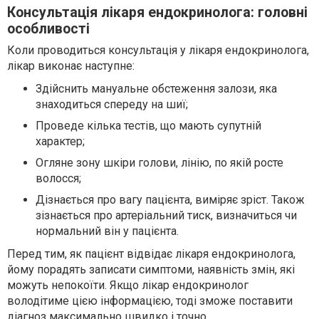
Консультація лікаря ендокринолога: головні
особливості
Коли проводиться консультація у лікаря ендокринолога,
лікар виконає наступне:
Здійснить мануальне обстеження залози, яка
знаходиться спереду на шиї;
Проведе кілька тестів, що мають супутній
характер;
Огляне зону шкіри голови, лінію, по якій росте
волосся;
Дізнається про вагу пацієнта, виміряє зріст. Також
зізнається про артеріальний тиск, визначиться чи
нормальний він у пацієнта.
Перед тим, як пацієнт відвідає лікаря ендокринолога,
йому порадять записати симптоми, наявність змін, які
можуть непокоїти. Якщо лікар ендокринолог
володітиме цією інформацією, тоді зможе поставити
діагноз максимально швидко і точно.