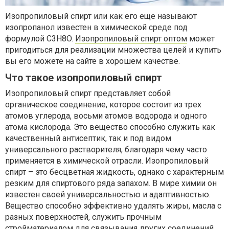
Изопропиловый спирт или как его еще называют
изопропанол известен в химической среде под
формулой C3H8O.
Изопропиловый спирт оптом
может
пригодиться для реализации множества целей и купить
вы его можете на сайте в хорошем качестве.
Что такое изопропиловый спирт
Изопропиловый спирт представляет собой
органическое соединение, которое состоит из трех
атомов углерода, восьми атомов водорода и одного
атома кислорода. Это вещество способно служить как
качественный антисептик, так и под видом
универсального растворителя, благодаря чему часто
применяется в химической отрасли. Изопропиловый
спирт – это бесцветная жидкость, однако с характерным
резким для спиртового ряда запахом. В мире химии он
известен своей универсальностью и адаптивностью.
Вещество способно эффективно удалять жиры, масла с
разных поверхностей, служить прочным
стройматериалом для связывания других соединений.