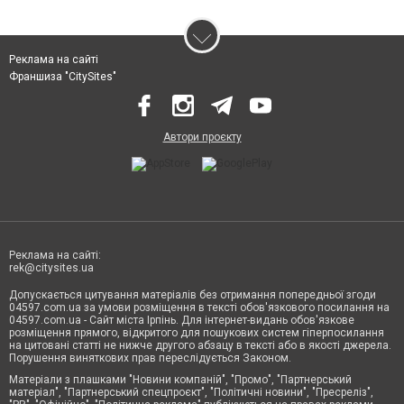
Реклама на сайті
Франшиза "CitySites"
Автори проєкту
Реклама на сайті:
rek@citysites.ua
Допускається цитування матеріалів без отримання попередньої згоди
04597.com.ua за умови розміщення в тексті обов'язкового посилання на
04597.com.ua - Сайт міста Ірпінь. Для інтернет-видань обов'язкове
розміщення прямого, відкритого для пошукових систем гіперпосилання
на цитовані статті не нижче другого абзацу в тексті або в якості джерела.
Порушення виняткових прав переслідується Законом.
Матеріали з плашками "Новини компаній", "Промо", "Партнерський
матеріал", "Партнерський спецпроєкт", "Політичні новини", "Пресреліз",