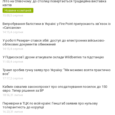
Літо на Співочому: до столиці повертається традиційна виставка
квітів
Новини компаній
15:00,
5 серпня
Випробування балістики в Україні: у Fire Point припускають зв’язок із
«Сапсаном»
14:15,
4 серпня
У роботі Резерв+ стався збій: доступ до електронних військово-
облікових документів обмежений
14:15,
4 серпня
У Підмосков’ї дрони атакували склади Wildberries та підстанцію
11:00,
4 серпня
Трамп зробив гучну заяву про Україну: "Ми можемо взяти практично
все"
17:17,
2 серпня
Кабмін схвалив законопроєкт про оподаткування посилок до 150
євро. Тепер рішення за ВР
18:56,
31 липня
Перевірки в ТЦК по всій країні: Генштаб заявив про нульову
толерантність до корупції
16:23,
31 липня