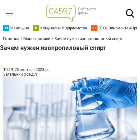
М
Медицина
К
Комунальні підприємства
С
СТО/Шиномонтажі Ірп
Головна
Бізнес новини
Зачем нужен изопропиловый спирт
Зачем нужен изопропиловый спирт
10:29,
25 жовтня 2023 р.
Загальний розділ