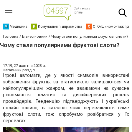
М
Медицина
К
Комунальні підприємства
С
СТО/Шиномонтажі Ірп
Головна
Бізнес новини
Чому стали популярними фруктові слоти?
Чому стали популярними фруктові слоти?
17:19,
27 жовтня 2023 р.
Загальний розділ
Ігрові автомати, де у якості символів використані
зображення фруктів, за статистикою залишаються чи
найпопулярнішим жанром, не зважаючи на сучасне
різноманіття тематик та дизайнерських рішень
провайдерів. Тенденцію підтверджують і українські
онлайн казино, в каталозі яких переважають саме
фруктові слоти, тож спробуємо розібратися у їх
перевагах.