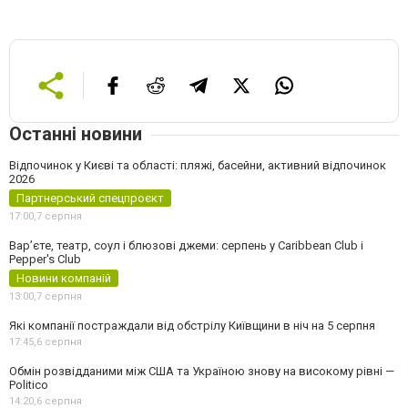
Останні новини
Відпочинок у Києві та області: пляжі, басейни, активний відпочинок
2026
Партнерський спецпроєкт
17:00,
7 серпня
Вар’єте, театр, соул і блюзові джеми: серпень у Caribbean Club і
Pepper's Club
Новини компаній
13:00,
7 серпня
Які компанії постраждали від обстрілу Київщини в ніч на 5 серпня
17:45,
6 серпня
Обмін розвідданими між США та Україною знову на високому рівні —
Politico
14:20,
6 серпня