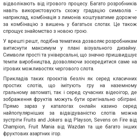
відволікають від ігрового процесу. Багато розробників
навіть використовують схожу градацію символів -
наприклад, комбінація з лимонів коштуватиме дорожче
за комбінацію з вишень у багатьох слотах. Це також
спрощує знайомство з новою грою.
У врешті решт, подібна тематика дозволяє розробникам
витиснути максимум у плані візуального дизайну.
Символи прості та універсальні, що значно пришвидшує
темпи виробництва, дозволяючи зосередитися саме на
ігрових можливостях чергового слота.
Прикладів таких проєктів безліч як серед класичних
простих слотів, що імітують гру на наземному
гральному автоматі, так і серед сучасних відеоігор, де
зображення фруктів можуть бути оригінально обіграні.
Прямо зараз у каталогах онлайн казино серед
найпопулярніших за відвідуваністю слотів можна
зустріти Fruits and Jokers від Playson, Sevens on Fire від
Champion, Fruit Mania від Wazdan та ще багато інших
фруктових азартних ігор.