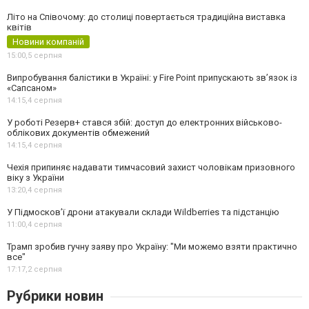
Літо на Співочому: до столиці повертається традиційна виставка
квітів
Новини компаній
15:00,
5 серпня
Випробування балістики в Україні: у Fire Point припускають зв’язок із
«Сапсаном»
14:15,
4 серпня
У роботі Резерв+ стався збій: доступ до електронних військово-
облікових документів обмежений
14:15,
4 серпня
Чехія припиняє надавати тимчасовий захист чоловікам призовного
віку з України
13:20,
4 серпня
У Підмосков’ї дрони атакували склади Wildberries та підстанцію
11:00,
4 серпня
Трамп зробив гучну заяву про Україну: "Ми можемо взяти практично
все"
17:17,
2 серпня
Рубрики новин