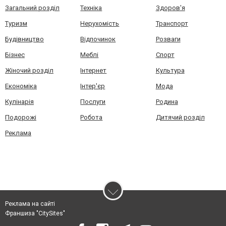
Загальний розділ
Техніка
Здоров'я
Туризм
Нерухомість
Транспорт
Будівництво
Відпочинок
Розваги
Бізнес
Меблі
Спорт
Жіночий розділ
Інтернет
Культура
Економіка
Інтер'єр
Мода
Кулінарія
Послуги
Родина
Подорожі
Робота
Дитячий розділ
Реклама
Реклама на сайті
Франшиза "CitySites"