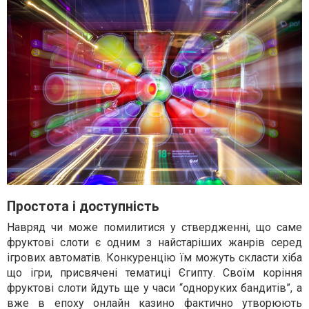
Простота і доступність
Навряд чи може помилитися у ствердженні, що саме
фруктові слоти є одним з найстаріших жанрів серед
ігрових автоматів. Конкуренцію їм можуть скласти хіба
що ігри, присвячені тематиці Єгипту. Своїм коріння
фруктові слоти йдуть ще у часи “одноруких бандитів”, а
вже в епоху онлайн казино фактично утворюють