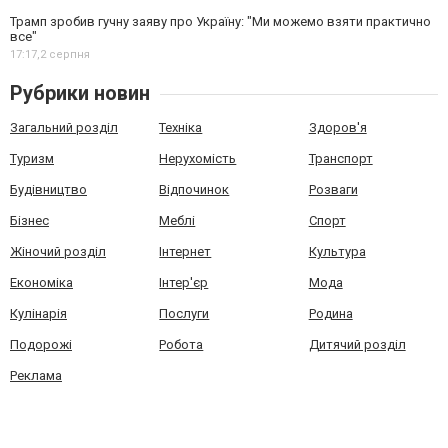
Трамп зробив гучну заяву про Україну: "Ми можемо взяти практично
все"
17:17,
2 серпня
Рубрики новин
Загальний розділ
Техніка
Здоров'я
Туризм
Нерухомість
Транспорт
Будівництво
Відпочинок
Розваги
Бізнес
Меблі
Спорт
Жіночий розділ
Інтернет
Культура
Економіка
Інтер'єр
Мода
Кулінарія
Послуги
Родина
Подорожі
Робота
Дитячий розділ
Реклама