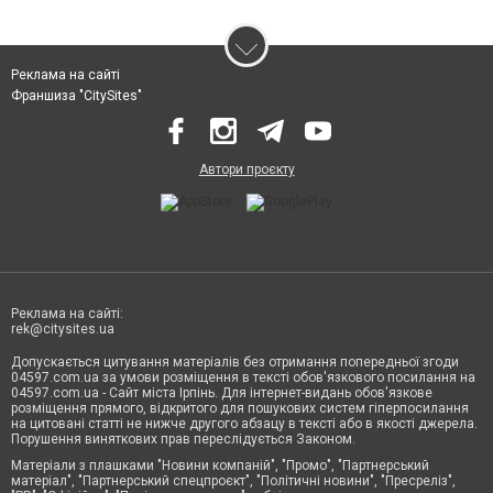
Реклама на сайті
Франшиза "CitySites"
Автори проєкту
Реклама на сайті:
rek@citysites.ua
Допускається цитування матеріалів без отримання попередньої згоди
04597.com.ua за умови розміщення в тексті обов'язкового посилання на
04597.com.ua - Сайт міста Ірпінь. Для інтернет-видань обов'язкове
розміщення прямого, відкритого для пошукових систем гіперпосилання
на цитовані статті не нижче другого абзацу в тексті або в якості джерела.
Порушення виняткових прав переслідується Законом.
Матеріали з плашками "Новини компаній", "Промо", "Партнерський
матеріал", "Партнерський спецпроєкт", "Політичні новини", "Пресреліз",