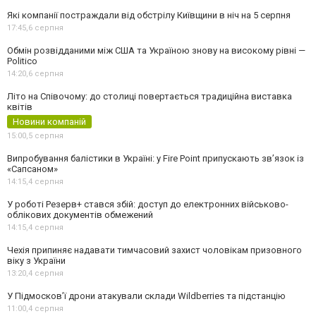
Які компанії постраждали від обстрілу Київщини в ніч на 5 серпня
17:45,
6 серпня
Обмін розвідданими між США та Україною знову на високому рівні —
Politico
14:20,
6 серпня
Літо на Співочому: до столиці повертається традиційна виставка
квітів
Новини компаній
15:00,
5 серпня
Випробування балістики в Україні: у Fire Point припускають зв’язок із
«Сапсаном»
14:15,
4 серпня
У роботі Резерв+ стався збій: доступ до електронних військово-
облікових документів обмежений
14:15,
4 серпня
Чехія припиняє надавати тимчасовий захист чоловікам призовного
віку з України
13:20,
4 серпня
У Підмосков’ї дрони атакували склади Wildberries та підстанцію
11:00,
4 серпня