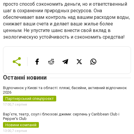
просто способ сэкономить деньги, но и ответственный
шаг в сохранении природных ресурсов. Она
обеспечивает вам контроль над вашим расходом воды,
снижает ваши счета и делает ваше жилье более
ценным. Не упустите шанс внести свой вклад в
экологическую устойчивость и сэкономить средства!
Останні новини
Відпочинок у Києві та області: пляжі, басейни, активний відпочинок
2026
Партнерський спецпроєкт
17:00,
7 серпня
Вар’єте, театр, соул і блюзові джеми: серпень у Caribbean Club і
Pepper's Club
Новини компаній
13:00,
7 серпня