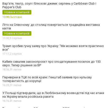
Вар’єте, театр, соул і блюзові джеми: серпень у Caribbean Club і
Pepper's Club
Новини компаній
13:00,
Сьогодні
Літо на Співочому: до столиці повертається традиційна виставка
квітів
Новини компаній
15:00,
5 серпня
Трамп зробив гучну заяву про Україну: "Ми можемо взяти практично
все"
17:17,
2 серпня
Кабмін схвалив законопроєкт про оподаткування посилок до 150
євро. Тепер рішення за ВР
18:56,
31 липня
Перевірки в ТЦК по всій країні: Генштаб заявив про нульову
толерантність до корупції
16:23,
31 липня
У Польщі підтвердили, що в Люблінському воєводстві під час атаки
на Україну впала російська ракета
16:16,
31 липня