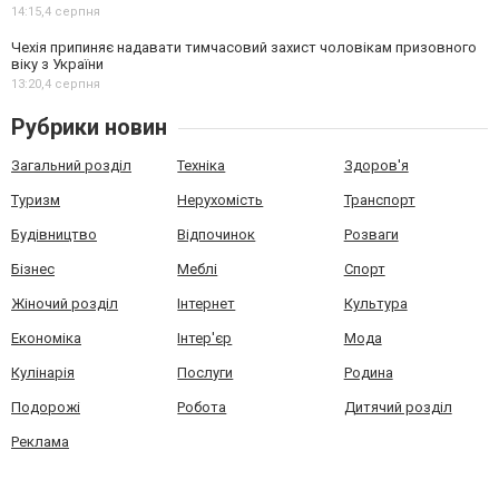
14:15,
4 серпня
Чехія припиняє надавати тимчасовий захист чоловікам призовного
віку з України
13:20,
4 серпня
Рубрики новин
Загальний розділ
Техніка
Здоров'я
Туризм
Нерухомість
Транспорт
Будівництво
Відпочинок
Розваги
Бізнес
Меблі
Спорт
Жіночий розділ
Інтернет
Культура
Економіка
Інтер'єр
Мода
Кулінарія
Послуги
Родина
Подорожі
Робота
Дитячий розділ
Реклама