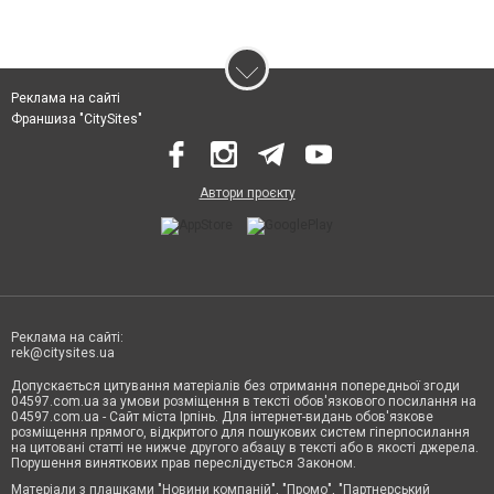
Реклама на сайті
Франшиза "CitySites"
Автори проєкту
Реклама на сайті:
rek@citysites.ua
Допускається цитування матеріалів без отримання попередньої згоди
04597.com.ua за умови розміщення в тексті обов'язкового посилання на
04597.com.ua - Сайт міста Ірпінь. Для інтернет-видань обов'язкове
розміщення прямого, відкритого для пошукових систем гіперпосилання
на цитовані статті не нижче другого абзацу в тексті або в якості джерела.
Порушення виняткових прав переслідується Законом.
Матеріали з плашками "Новини компаній", "Промо", "Партнерський