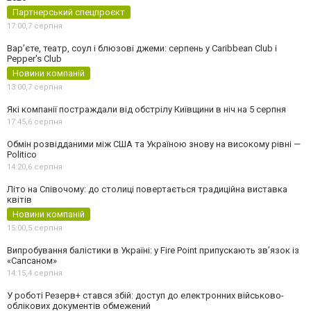
Партнерський спецпроєкт
17:00,
7 серпня
Вар’єте, театр, соул і блюзові джеми: серпень у Caribbean Club і
Pepper's Club
Новини компаній
13:00,
7 серпня
Які компанії постраждали від обстрілу Київщини в ніч на 5 серпня
17:45,
6 серпня
Обмін розвідданими між США та Україною знову на високому рівні —
Politico
14:20,
6 серпня
Літо на Співочому: до столиці повертається традиційна виставка
квітів
Новини компаній
15:00,
5 серпня
Випробування балістики в Україні: у Fire Point припускають зв’язок із
«Сапсаном»
14:15,
4 серпня
У роботі Резерв+ стався збій: доступ до електронних військово-
облікових документів обмежений