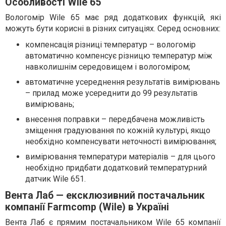
Особливості Wile 65
Вологомір Wile 65 має ряд додаткових функцій, які
можуть бути корисні в різних ситуаціях. Серед основних:
компенсація різниці температур – вологомір
автоматично компенсує різницю температур між
навколишнім середовищем і вологоміром;
автоматичне усереднення результатів вимірювань
– прилад може усереднити до 99 результатів
вимірювань;
внесення поправки – передбачена можливість
зміщення градуювання по кожній культурі, якщо
необхідно компенсувати неточності вимірювання;
вимірювання температури матеріалів – для цього
необхідно придбати додатковий температурний
датчик Wile 651.
Вента Лаб — ексклюзивний постачальник
компанії Farmcomp (Wile) в Україні
Вента Лаб є прямим постачальником Wile 65 компанії