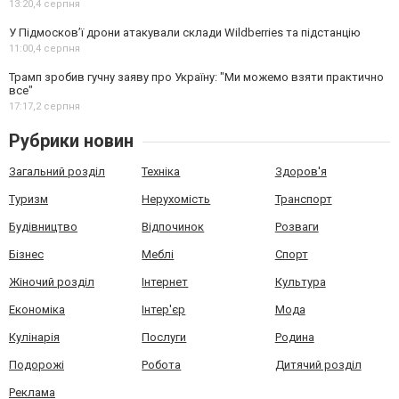
13:20,
4 серпня
У Підмосков’ї дрони атакували склади Wildberries та підстанцію
11:00,
4 серпня
Трамп зробив гучну заяву про Україну: "Ми можемо взяти практично
все"
17:17,
2 серпня
Рубрики новин
Загальний розділ
Техніка
Здоров'я
Туризм
Нерухомість
Транспорт
Будівництво
Відпочинок
Розваги
Бізнес
Меблі
Спорт
Жіночий розділ
Інтернет
Культура
Економіка
Інтер'єр
Мода
Кулінарія
Послуги
Родина
Подорожі
Робота
Дитячий розділ
Реклама