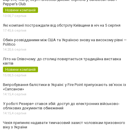
Pepper's Club
Новини компаній
13:00,
7 серпня
Які компанії постраждали від обстрілу Київщини в ніч на 5 серпня
17:45,
6 серпня
Обмін розвідданими між США та Україною знову на високому рівні —
Politico
14:20,
6 серпня
Літо на Співочому: до столиці повертається традиційна виставка
квітів
Новини компаній
15:00,
5 серпня
Випробування балістики в Україні: у Fire Point припускають зв’язок із
«Сапсаном»
14:15,
4 серпня
У роботі Резерв+ стався збій: доступ до електронних військово-
облікових документів обмежений
14:15,
4 серпня
Чехія припиняє надавати тимчасовий захист чоловікам призовного
віку з України