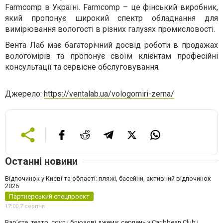
Farmcomp в Україні. Farmcomp – це фінський виробник,
який пропонує широкий спектр обладнання для
вимірювання вологості в різних галузях промисловості.
Вента Лаб має багаторічний досвід роботи в продажах
вологомірів та пропонує своїм клієнтам професійні
консультації та сервісне обслуговування.
Джерело:
https://ventalab.ua/vologomiri-zerna/
Останні новини
Відпочинок у Києві та області: пляжі, басейни, активний відпочинок
2026
Партнерський спецпроєкт
17:00,
7 серпня
Вар’єте, театр, соул і блюзові джеми: серпень у Caribbean Club і