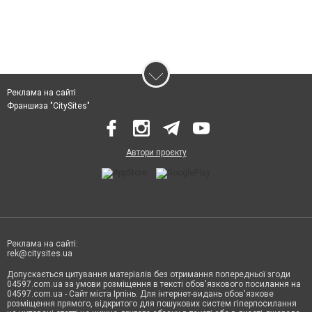
Реклама на сайті
Франшиза "CitySites"
Автори проєкту
Реклама на сайті:
rek@citysites.ua
Допускається цитування матеріалів без отримання попередньої згоди
04597.com.ua за умови розміщення в тексті обов'язкового посилання на
04597.com.ua - Сайт міста Ірпінь. Для інтернет-видань обов'язкове
розміщення прямого, відкритого для пошукових систем гіперпосилання