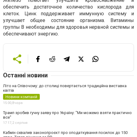
Железо помогает улучшить кровоснабжение и
обеспечить достаточное количество кислорода для
клеток. Цинк поддерживает иммунную систему и
улучшает общее состояние организма. Витамины
группы B необходимы для здоровья нервной системы и
обеспечивают энергию.
Останні новини
Літо на Співочому: до столиці повертається традиційна виставка
квітів
Новини компаній
15:00,
Вчора
Трамп зробив гучну заяву про Україну: "Ми можемо взяти практично
все"
17:17,
2 серпня
Кабмін схвалив законопроєкт про оподаткування посилок до 150