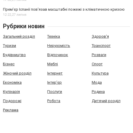
Прем'єр Іспанії пов'язав масштабні пожежі з кліматичною кризою
12:22,
27 липня
Рубрики новин
Загальний розділ
Техніка
Здоров'я
Туризм
Нерухомість
Транспорт
Будівництво
Відпочинок
Розваги
Бізнес
Меблі
Спорт
Жіночий розділ
Інтернет
Культура
Економіка
Інтер'єр
Мода
Кулінарія
Послуги
Родина
Подорожі
Робота
Дитячий розділ
Реклама