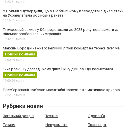
16:23,
31 липня
У Польщі підтвердили, що в Люблінському воєводстві під час атаки
на Україну впала російська ракета
16:16,
31 липня
Тимчасовий захист у ЄС продовжили до 2028 року: нові вимоги для
військовозобов’язаних українців
15:42,
31 липня
Максим Бородін наживо: великий літній концерт на терасі River Mall
Новини компаній
17:00,
29 липня
Тиха розкіш у догляді: чому quiet luxury дійшов і до косметички
Новини компаній
17:00,
29 липня
Прем'єр Іспанії пов'язав масштабні пожежі з кліматичною кризою
12:22,
27 липня
Рубрики новин
Загальний розділ
Техніка
Здоров'я
Туризм
Нерухомість
Транспорт