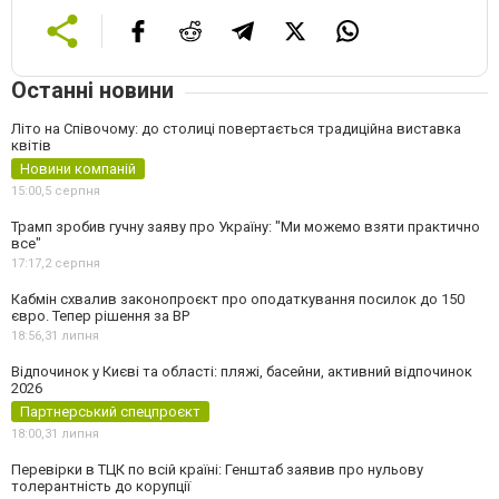
Останні новини
Літо на Співочому: до столиці повертається традиційна виставка
квітів
Новини компаній
15:00,
5 серпня
Трамп зробив гучну заяву про Україну: "Ми можемо взяти практично
все"
17:17,
2 серпня
Кабмін схвалив законопроєкт про оподаткування посилок до 150
євро. Тепер рішення за ВР
18:56,
31 липня
Відпочинок у Києві та області: пляжі, басейни, активний відпочинок
2026
Партнерський спецпроєкт
18:00,
31 липня
Перевірки в ТЦК по всій країні: Генштаб заявив про нульову
толерантність до корупції