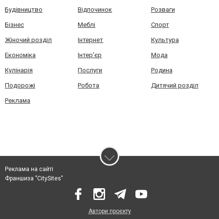
Будівництво
Відпочинок
Розваги
Бізнес
Меблі
Спорт
Жіночий розділ
Інтернет
Культура
Економіка
Інтер'єр
Мода
Кулінарія
Послуги
Родина
Подорожі
Робота
Дитячий розділ
Реклама
Реклама на сайті
Франшиза "CitySites"
Автори проєкту