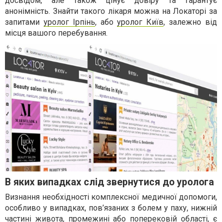
досвідом, але також цінує довіру та гарантує
анонімність. Знайти такого лікаря можна на Локаторі за
запитами
уролог Ірпінь
, або
уролог Київ
, залежно від
місця вашого перебування.
В яких випадках слід звернутися до уролога
Визнання необхідності комплексної медичної допомоги,
особливо у випадках, пов’язаних з болем у паху, нижній
частині живота, промежині або поперековій області, є