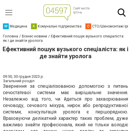
М
Медицина
К
Комунальні підприємства
С
СТО/Шиномонтажі Ірп
Головна
Бізнес новини
Ефективний пошук вузького спеціаліста:
як і де знайти уролога
Ефективний пошук вузького спеціаліста: як і
де знайти уролога
09:50,
30 грудня 2023 р.
Загальний розділ
Звернення за спеціалізованою допомогою з питань
сечостатевої системи має вирішальне значення.
Незалежно від того, чи йдеться про захворювання
сечоводу, сечового міхура, нирок або репродуктивної
системи, консультація уролога є першорядною.
Враховуючи делікатний характер таких проблем, дуже
важливо знайти професіонала, який не тільки володіє