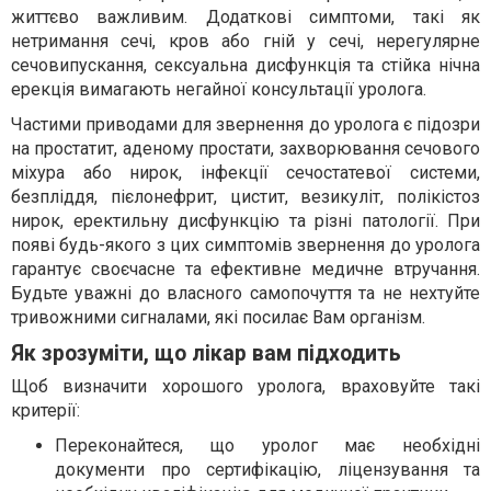
життєво важливим. Додаткові симптоми, такі як
нетримання сечі, кров або гній у сечі, нерегулярне
сечовипускання, сексуальна дисфункція та стійка нічна
ерекція вимагають негайної консультації уролога.
Частими приводами для звернення до уролога є підозри
на простатит, аденому простати, захворювання сечового
міхура або нирок, інфекції сечостатевої системи,
безпліддя, пієлонефрит, цистит, везикуліт, полікістоз
нирок, еректильну дисфункцію та різні патології. При
появі будь-якого з цих симптомів звернення до уролога
гарантує своєчасне та ефективне медичне втручання.
Будьте уважні до власного самопочуття та не нехтуйте
тривожними сигналами, які посилає Вам організм.
Як зрозуміти, що лікар вам підходить
Щоб визначити хорошого уролога, враховуйте такі
критерії:
Переконайтеся, що уролог має необхідні
документи про сертифікацію, ліцензування та