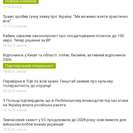
Новини компаній
15:00,
Вчора
Трамп зробив гучну заяву про Україну: "Ми можемо взяти практично
все"
17:17,
2 серпня
Кабмін схвалив законопроєкт про оподаткування посилок до 150
євро. Тепер рішення за ВР
18:56,
31 липня
Відпочинок у Києві та області: пляжі, басейни, активний відпочинок
2026
Партнерський спецпроєкт
18:00,
31 липня
Перевірки в ТЦК по всій країні: Генштаб заявив про нульову
толерантність до корупції
16:23,
31 липня
У Польщі підтвердили, що в Люблінському воєводстві під час атаки
на Україну впала російська ракета
16:16,
31 липня
Тимчасовий захист у ЄС продовжили до 2028 року: нові вимоги для
військовозобов’язаних українців
15:42,
31 липня