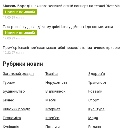
Максим Бородін наживо: великий літній концерт на терасі River Mall
Новини компаній
17:00,
29 липня
Тиха розкіш у догляді: чому quiet luxury дійшов і до косметички
Новини компаній
17:00,
29 липня
Прем'єр Іспанії пов'язав масштабні пожежі з кліматичною кризою
12:22,
27 липня
Рубрики новин
Загальний розділ
Техніка
Здоров'я
Туризм
Нерухомість
Транспорт
Будівництво
Відпочинок
Розваги
Бізнес
Меблі
Спорт
Жіночий розділ
Інтернет
Культура
Економіка
Інтер'єр
Мода
Кулінарія
Послуги
Родина