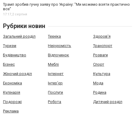
Трамп зробив гучну заяву про Україну: "Ми можемо взяти практично
все"
17:17,
2 серпня
Рубрики новин
Загальний розділ
Техніка
Здоров'я
Туризм
Нерухомість
Транспорт
Будівництво
Відпочинок
Розваги
Бізнес
Меблі
Спорт
Жіночий розділ
Інтернет
Культура
Економіка
Інтер'єр
Мода
Кулінарія
Послуги
Родина
Подорожі
Робота
Дитячий розділ
Реклама