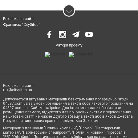
Реклама на сайті
Франшиза "CitySites"
Автори проєкту
Реклама на сайті:
rek@citysites.ua
Допускається цитування матеріалів без отримання попередньої згоди
04597.com.ua за умови розміщення в тексті обов'язкового посилання на
04597.com.ua - Сайт міста Ірпінь. Для інтернет-видань обов'язкове
розміщення прямого, відкритого для пошукових систем гіперпосилання
на цитовані статті не нижче другого абзацу в тексті або в якості джерела.
Порушення виняткових прав переслідується Законом.
Матеріали з плашками "Новини компаній", "Промо", "Партнерський
матеріал", "Партнерський спецпроєкт", "Політичні новини", "Пресреліз",
"PR", "Офіційно", "Політична реклама" публікуються на правах реклами.