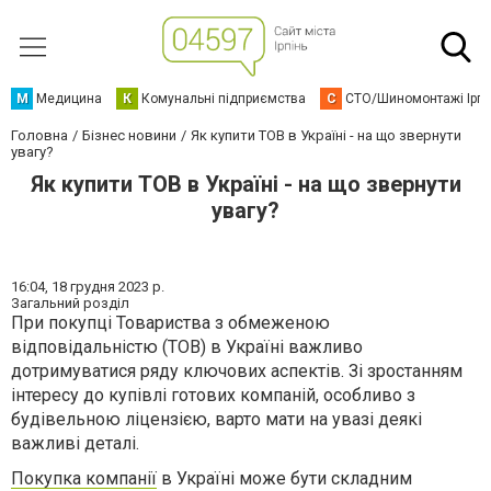
М
Медицина
К
Комунальні підприємства
С
СТО/Шиномонтажі Ірп
Головна
Бізнес новини
Як купити ТОВ в Україні - на що звернути
увагу?
Як купити ТОВ в Україні - на що звернути
увагу?
16:04,
18 грудня 2023 р.
Загальний розділ
При покупці Товариства з обмеженою
відповідальністю (ТОВ) в Україні важливо
дотримуватися ряду ключових аспектів. Зі зростанням
інтересу до купівлі готових компаній, особливо з
будівельною ліцензією, варто мати на увазі деякі
важливі деталі.
Покупка компанії
в Україні може бути складним