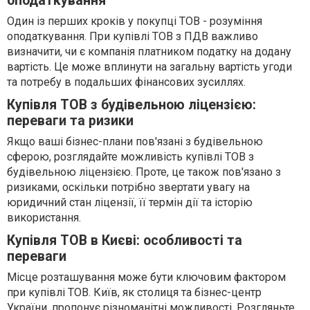
оподаткування
Один із перших кроків у покупці ТОВ - розуміння
оподаткування. При купівлі ТОВ з ПДВ важливо
визначити, чи є компанія платником податку на додану
вартість. Це може вплинути на загальну вартість угоди
та потребу в подальших фінансових зусиллях.
Купівля ТОВ з будівельною ліцензією:
переваги та ризики
Якщо ваші бізнес-плани пов'язані з будівельною
сферою, розглядайте можливість купівлі ТОВ з
будівельною ліцензією. Проте, це також пов'язано з
ризиками, оскільки потрібно звертати увагу на
юридичний стан ліцензії, її термін дії та історію
використання.
Купівля ТОВ в Києві: особливості та
переваги
Місце розташування може бути ключовим фактором
при купівлі ТОВ. Київ, як столиця та бізнес-центр
України, пропонує різноманітні можливості. Розгляньте