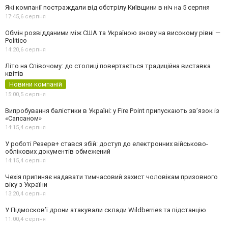
Які компанії постраждали від обстрілу Київщини в ніч на 5 серпня
17:45,
6 серпня
Обмін розвідданими між США та Україною знову на високому рівні —
Politico
14:20,
6 серпня
Літо на Співочому: до столиці повертається традиційна виставка
квітів
Новини компаній
15:00,
5 серпня
Випробування балістики в Україні: у Fire Point припускають зв’язок із
«Сапсаном»
14:15,
4 серпня
У роботі Резерв+ стався збій: доступ до електронних військово-
облікових документів обмежений
14:15,
4 серпня
Чехія припиняє надавати тимчасовий захист чоловікам призовного
віку з України
13:20,
4 серпня
У Підмосков’ї дрони атакували склади Wildberries та підстанцію
11:00,
4 серпня