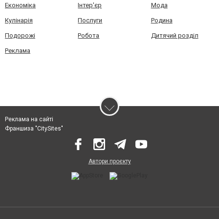
Економіка
Інтер'єр
Мода
Кулінарія
Послуги
Родина
Подорожі
Робота
Дитячий розділ
Реклама
Реклама на сайті
Франшиза "CitySites"
Автори проєкту