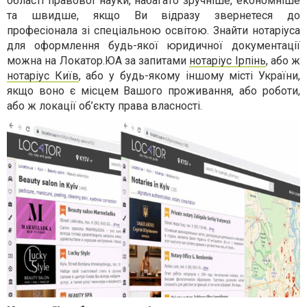
області правової науки, набагато зручніше, економніше
та швидше, якщо Ви відразу звернетеся до
професіонала зі спеціальною освітою. Знайти нотаріуса
для оформлення будь-якої юридичної документації
можна на Локатор.ЮА за запитами
нотаріус Ірпінь
, або ж
нотаріус Київ
, або у будь-якому іншому місті України,
якщо воно є місцем Вашого проживання, або роботи,
або ж локації об’єкту права власності.