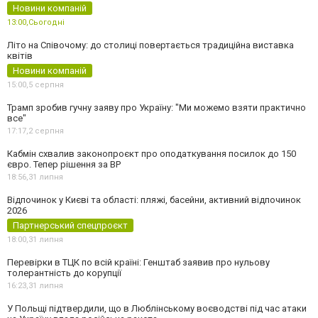
Новини компаній
13:00,
Сьогодні
Літо на Співочому: до столиці повертається традиційна виставка
квітів
Новини компаній
15:00,
5 серпня
Трамп зробив гучну заяву про Україну: "Ми можемо взяти практично
все"
17:17,
2 серпня
Кабмін схвалив законопроєкт про оподаткування посилок до 150
євро. Тепер рішення за ВР
18:56,
31 липня
Відпочинок у Києві та області: пляжі, басейни, активний відпочинок
2026
Партнерський спецпроєкт
18:00,
31 липня
Перевірки в ТЦК по всій країні: Генштаб заявив про нульову
толерантність до корупції
16:23,
31 липня
У Польщі підтвердили, що в Люблінському воєводстві під час атаки