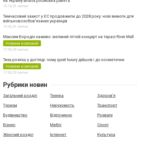
на Україну впала російська ракета
16:16,
31 липня
Тимчасовий захист у ЄС продовжили до 2028 року: нові вимоги для
військовозобов’язаних українців
15:42,
31 липня
Максим Бородін наживо: великий літній концерт на терасі River Mall
Новини компаній
17:00,
29 липня
Тиха розкіш у догляді: чому quiet luxury дійшов і до косметички
Новини компаній
17:00,
29 липня
Рубрики новин
Загальний розділ
Техніка
Здоров'я
Туризм
Нерухомість
Транспорт
Будівництво
Відпочинок
Розваги
Бізнес
Меблі
Спорт
Жіночий розділ
Інтернет
Культура