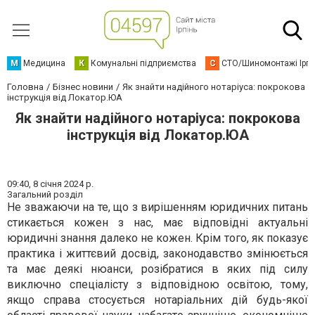
М
Медицина
К
Комунальні підприємства
С
СТО/Шиномонтажі Ірп
Головна
Бізнес новини
Як знайти надійного нотаріуса: покрокова
інструкція від Локатор.ЮА
Як знайти надійного нотаріуса: покрокова
інструкція від Локатор.ЮА
09:40,
8 січня 2024 р.
Загальний розділ
Не зважаючи на те, що з вирішенням юридичних питань
стикається кожен з нас, має відповідні актуальні
юридичні знання далеко не кожен. Крім того, як показує
практика і життєвий досвід, законодавство змінюється
та має деякі нюанси, розібратися в яких під силу
виключно спеціалісту з відповідною освітою, тому,
якщо справа стосується нотаріальних дій будь-якої