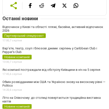
Останні новини
Відпочинок у Києві та області: пляжі, басейни, активний відпочинок
2026
Партнерський спецпроєкт
17:00,
7 серпня
Вар’єте, театр, соул і блюзові джеми: серпень у Caribbean Club і
Pepper's Club
Новини компаній
13:00,
7 серпня
Які компанії постраждали від обстрілу Київщини в ніч на 5 серпня
17:45,
6 серпня
Обмін розвідданими між США та Україною знову на високому рівні —
Politico
14:20,
6 серпня
Літо на Співочому: до столиці повертається традиційна виставка
квітів
Новини компаній