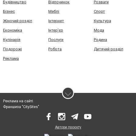
Будівництво
Відпочинок
Розваги
Бізнес
Меблі
Спорт
Жіночий розділ
Інтернет
Культура
Економіка
Інтер'єр
Мода
Кулінарія
Послуги
Родина
Подорожі
Робота
Дитячий розділ
Реклама
Реклама на сайті
Франшиза "CitySites"
Автори проєкту