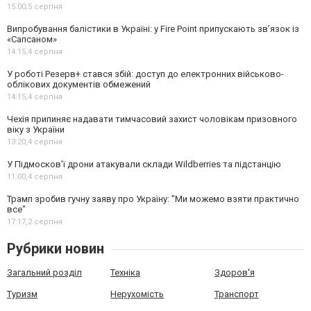
15:00,
5 серпня
Випробування балістики в Україні: у Fire Point припускають зв’язок із
«Сапсаном»
14:15,
4 серпня
У роботі Резерв+ стався збій: доступ до електронних військово-
облікових документів обмежений
14:15,
4 серпня
Чехія припиняє надавати тимчасовий захист чоловікам призовного
віку з України
13:20,
4 серпня
У Підмосков’ї дрони атакували склади Wildberries та підстанцію
11:00,
4 серпня
Трамп зробив гучну заяву про Україну: "Ми можемо взяти практично
все"
17:17,
2 серпня
Рубрики новин
Загальний розділ
Техніка
Здоров'я
Туризм
Нерухомість
Транспорт