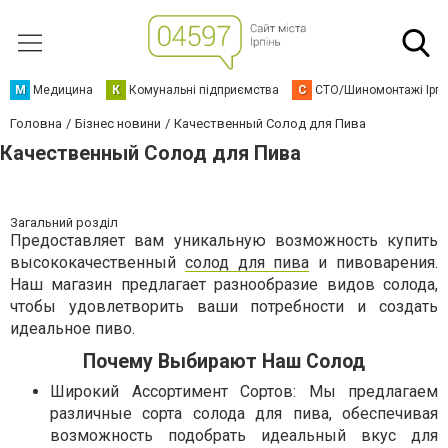
М
Медицина
К
Комунальні підприємства
С
СТО/Шиномонтажі Ірп
Головна
Бізнес новини
Качественный Солод для Пива
Качественный Солод для Пива
Загальний розділ
Предоставляет вам уникальную возможность купить
высококачественный
солод для пива
и пивоварения.
Наш магазин предлагает разнообразие видов солода,
чтобы удовлетворить ваши потребности и создать
идеальное пиво.
Почему Выбирают Наш Солод
Широкий Ассортимент Сортов: Мы предлагаем
различные сорта солода для пива, обеспечивая
возможность подобрать идеальный вкус для