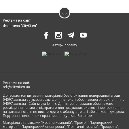
Реклама на сайті
Франшиза "CitySites"
Автори проєкту
Реклама на сайті:
rek@citysites.ua
Допускається цитування матеріалів без отримання попередньої згоди
04597.com.ua за умови розміщення в тексті обов'язкового посилання на
04597.com.ua - Сайт міста Ірпінь. Для інтернет-видань обов'язкове
розміщення прямого, відкритого для пошукових систем гіперпосилання
на цитовані статті не нижче другого абзацу в тексті або в якості джерела.
Порушення виняткових прав переслідується Законом.
Матеріали з плашками "Новини компаній", "Промо", "Партнерський
матеріал", "Партнерський спецпроєкт", "Політичні новини", "Пресреліз",