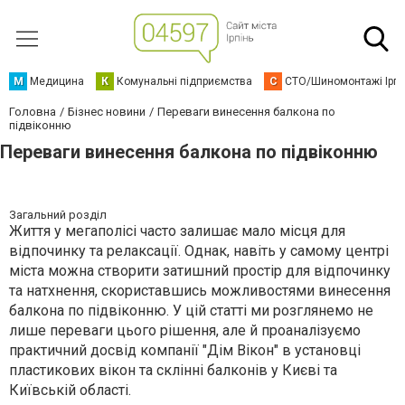
М
Медицина
К
Комунальні підприємства
С
СТО/Шиномонтажі Ірп
Головна
Бізнес новини
Переваги винесення балкона по
підвіконню
Переваги винесення балкона по підвіконню
Загальний розділ
Життя у мегаполісі часто залишає мало місця для
відпочинку та релаксації. Однак, навіть у самому центрі
міста можна створити затишний простір для відпочинку
та натхнення, скориставшись можливостями винесення
балкона по підвіконню. У цій статті ми розглянемо не
лише переваги цього рішення, але й проаналізуємо
практичний досвід компанії "Дім Вікон" в установці
пластикових вікон та склінні балконів у Києві та
Київській області.