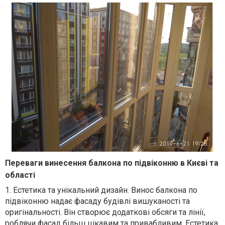
Переваги винесення балкона по підвіконню в Києві та
області
1. Естетика та унікальний дизайн. Винос балкона по
підвіконню надає фасаду будівлі вишуканості та
оригінальності. Він створює додаткові обсяги та лінії,
роблячи фасад більш цікавим та привабливим. Естетика