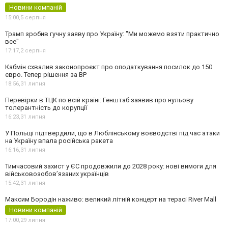
Новини компаній
15:00,
5 серпня
Трамп зробив гучну заяву про Україну: "Ми можемо взяти практично
все"
17:17,
2 серпня
Кабмін схвалив законопроєкт про оподаткування посилок до 150
євро. Тепер рішення за ВР
18:56,
31 липня
Перевірки в ТЦК по всій країні: Генштаб заявив про нульову
толерантність до корупції
16:23,
31 липня
У Польщі підтвердили, що в Люблінському воєводстві під час атаки
на Україну впала російська ракета
16:16,
31 липня
Тимчасовий захист у ЄС продовжили до 2028 року: нові вимоги для
військовозобов’язаних українців
15:42,
31 липня
Максим Бородін наживо: великий літній концерт на терасі River Mall
Новини компаній
17:00,
29 липня