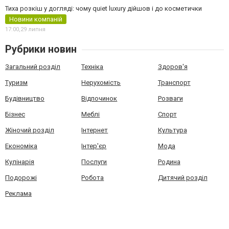
Тиха розкіш у догляді: чому quiet luxury дійшов і до косметички
Новини компаній
17:00,
29 липня
Рубрики новин
Загальний розділ
Техніка
Здоров'я
Туризм
Нерухомість
Транспорт
Будівництво
Відпочинок
Розваги
Бізнес
Меблі
Спорт
Жіночий розділ
Інтернет
Культура
Економіка
Інтер'єр
Мода
Кулінарія
Послуги
Родина
Подорожі
Робота
Дитячий розділ
Реклама