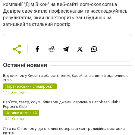
компанії "Дім Вікон" на веб-сайті:
dom-okon.com.ua
.
Довірте своє житло професіоналам та насолоджуйтесь
результатом, який перетворить ваш будинок на
затишний та стильний простір.
Останні новини
Відпочинок у Києві та області: пляжі, басейни, активний відпочинок
2026
Партнерський спецпроєкт
17:00,
Сьогодні
Вар’єте, театр, соул і блюзові джеми: серпень у Caribbean Club і
Pepper's Club
Новини компаній
13:00,
Сьогодні
Літо на Співочому: до столиці повертається традиційна виставка
квітів