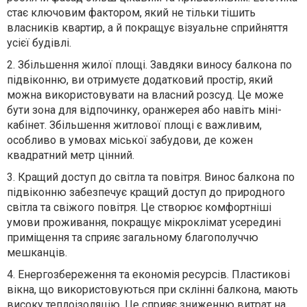
стає ключовим фактором, який не тільки тішить
власників квартир, а й покращує візуальне сприйняття
усієї будівлі.
2. Збільшення жилої площі. Завдяки виносу балкона по
підвіконню, ви отримуєте додатковий простір, який
можна використовувати на власний розсуд. Це може
бути зона для відпочинку, оранжерея або навіть міні-
кабінет. Збільшення житлової площі є важливим,
особливо в умовах міської забудови, де кожен
квадратний метр цінний.
3. Кращий доступ до світла та повітря. Винос балкона по
підвіконню забезпечує кращий доступ до природного
світла та свіжого повітря. Це створює комфортніші
умови проживання, покращує мікроклімат усередині
приміщення та сприяє загальному благополуччю
мешканців.
4. Енергозбереження та економія ресурсів. Пластикові
вікна, що використовуються при склінні балкона, мають
високу теплоізоляцію. Це сприяє зниженню витрат на