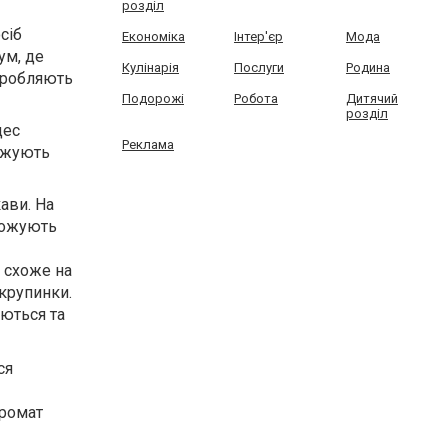
розділ
сіб
Економіка
Інтер'єр
Мода
ум, де
Кулінарія
Послуги
Родина
еробляють
Подорожі
Робота
Дитячий
розділ
цес
Реклама
ложують
ави. На
орожують
ь схоже на
 крупинки.
аються та
ся
аромат