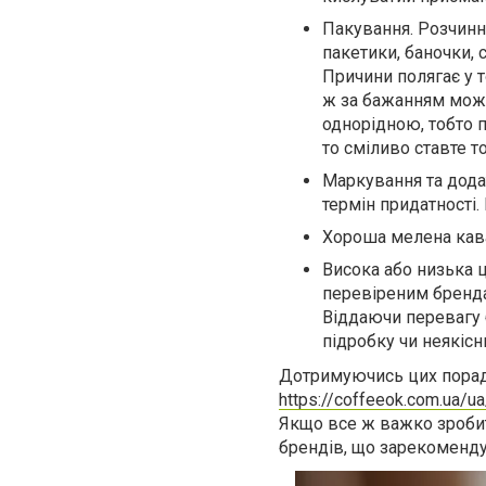
Пакування. Розчинну
пакетики, баночки, с
Причини полягає у т
ж за бажанням можн
однорідною, тобто 
то сміливо ставте т
Маркування та дода
термін придатності.
Хороша мелена кава 
Висока або низька ц
перевіреним брендам,
Віддаючи перевагу
підробку чи неякісн
Дотримуючись цих порад,
https://coffeeok.com.ua/ua
Якщо все ж важко зробит
брендів, що зарекоменду