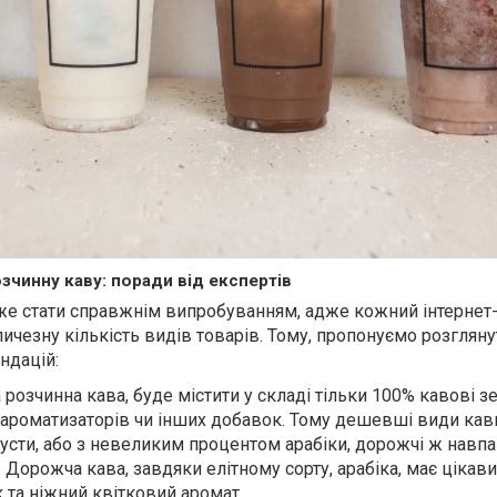
зчинну каву: поради від експертів
же стати справжнім випробуванням, адже кожний інтернет-
ичезну кількість видів товарів. Тому, пропонуємо розгляну
ндацій:
розчинна кава, буде містити у складі тільки 100% кавові зе
ароматизаторів чи інших добавок. Тому дешевші види кав
усти, або з невеликим процентом арабіки, дорожчі ж навпа
 Дорожча кава, завдяки елітному сорту, арабіка, має цікав
 та ніжний квітковий аромат.