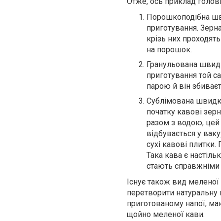
Отже, ось приклад голов
Порошкоподібна шв
приготування. Зерн
крізь них проходят
на порошок.
Гранульована швидк
приготування той с
парою й він збиваєт
Сублімована швидко
початку кавові зер
разом з водою, цей
відбувається у вак
сухі кавові плитки.
Така кава є настіл
стають справжніми
Існує також вид меленої 
перетворити натуральну 
приготованому напої, ма
щойно меленої кави.