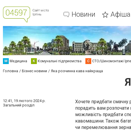
Новини
Афіша
М
Медицина
К
Комунальні підприємства
С
СТО/Шиномонтажі Ірп
Головна
Бізнес новини
Яка розчинна кава найкраща
Я
12:41,
19 лютого 2024 р.
Хочете придбати смачну 
Загальний розділ
порадить вам розпочати к
можливість придбати спе
кавомашини. Також багат
чи перемелювання зерна, 