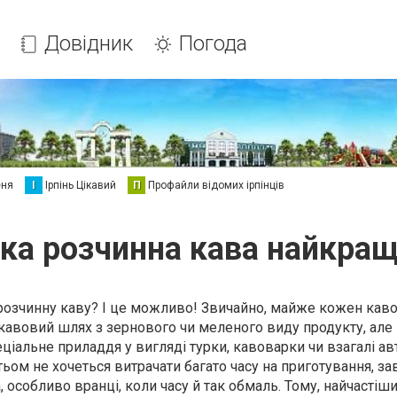
Довідник
Погода
еня
І
Ірпінь Цікавий
П
Профайли відомих ірпінців
ка розчинна кава найкра
розчинну каву? І це можливо! Звичайно, майже кожен кав
авовий шлях з зернового чи меленого виду продукту, але н
ціальне приладдя у вигляді турки, кавоварки чи взагалі а
ьом не хочеться витрачати багато часу на приготування, з
особливо вранці, коли часу й так обмаль. Тому, найчастіш