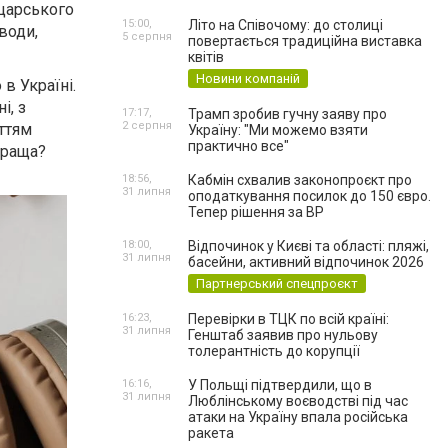
йцарського
15:00,
Літо на Співочому: до столиці
води,
5 серпня
повертається традиційна виставка
квітів
Новини компаній
в Україні.
і, з
17:17,
Трамп зробив гучну заяву про
2 серпня
ттям
Україну: "Ми можемо взяти
практично все"
краща?
18:56,
Кабмін схвалив законопроєкт про
31 липня
оподаткування посилок до 150 євро.
Тепер рішення за ВР
18:00,
Відпочинок у Києві та області: пляжі,
31 липня
басейни, активний відпочинок 2026
Партнерський спецпроєкт
16:23,
Перевірки в ТЦК по всій країні:
31 липня
Генштаб заявив про нульову
толерантність до корупції
16:16,
У Польщі підтвердили, що в
31 липня
Люблінському воєводстві під час
атаки на Україну впала російська
ракета