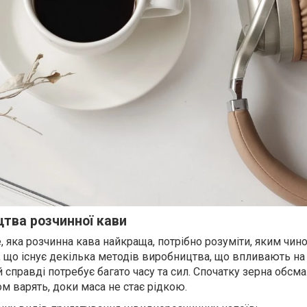
цтва розчинної кави
 яка розчинна кава найкраща, потрібно розуміти, яким чино
 що існує декілька методів виробництва, що впливають на 
й справді потребує багато часу та сил. Спочатку зерна обсм
м варять, доки маса не стає рідкою.