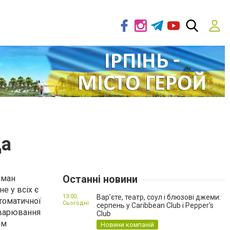
ща
Останні новини
оман
е у всіх є
13:00,
Вар’єте, театр, соул і блюзові джеми:
втоматичної
Сьогодні
серпень у Caribbean Club і Pepper's
аварювання
Club
им
Новини компаній