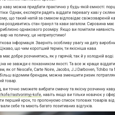
 каву можна придбати практично у будь-якій ємності: порц
тіки. Однак, експерти радять віддати перевагу каві у склянн
ому, що такий напій за смаком відповідає свіжозвареній кав
а роздивитись стан гранул та кави загалом. Сировина має
приблизно однакового розміру. Якщо ви помітили наявність
овар на поличку, це неприпустимо!
ткова інформація. Зверніть особливу увагу на дату виробн
 Цікаво, що чим коротший термін, ти якісніша кава.
має добре розчинятись, як у гарячій, так й у холодній воді.
іна не завжди є показником якості. Та все ж краще віддат
 як от Nescafe, Carte Noire, Jacobs, J.J.Darboven, Tchibo та
 більш відомим брендам, можна зменшити ризик потраплян
ий товар.
 ви точно зможете вибрати смачну та якісну розчинну кав
/kofe/rastvorimyj-kofe
, навіть якщо ви тільки новачок у сфер
и перший крок, то пропонуємо список топових товарів від
вали себе та мають багато позитивних відгуків.