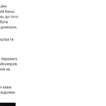
ійні
ій банці.
і, до того
 бути
 домішок,
ицтва та
и перевагу
 Movenpick.
ня на
у
і кави.
 відомих