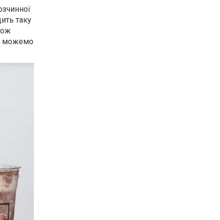
озчинної
дить таку
кож
Ми можемо