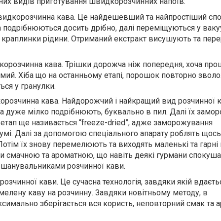
них видів приготування швидкорозчинних напоїв:
идкорозчинна кава. Це найдешевший та найпростіший спо
а подрібнюються досить дрібно, далі переміщуються у ваку
ь краплинки рідини. Отриманий екстракт висушують та пер
орозчинна кава. Трішки дорожча ніж попередня, хоча про
амий. Хіба що на останньому етапі, порошок повторно зво
ься у гранулки.
розчинна кава. Найдорожчий і найкращий вид розчинної к
на дуже мілко подрібнюють, буквально в пил. Далі їх зам
 етап ще називається “freeze-dried”, адже заморожування
уумі. Далі за допомогою спеціального апарату роблять щос
 Потім їх знову перемелюють та виходять маленькі та гарні
ьки смачною та ароматною, що навіть деякі гурмани спокуш
 шанувальниками розчинної кави.
розчинної кави. Це сучасна технологія, завдяки якій вдаєть
мелену каву на розчинну. Завдяки новітньому методу, в
ксимально зберігається вся користь, неповторний смак та 