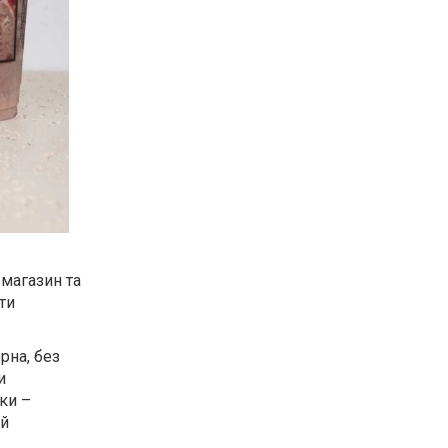
магазин та
ти
рна, без
и
ки –
ий