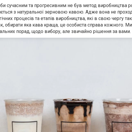
 би сучасним та прогресивним не був метод виробництва р
няється з натуральної зерновою кавою. Адже вона не прохо
гічних процесів та етапів виробництва, які в свою чергу та
к, обирати яка кава краща, це особиста справа кожного. 
уальних порад, щодо вибору, але звичайно рішення за вами.