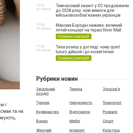
15:42,
Тимчасовий захист у ЄС продовжили
31 липня
до 2028 року: нові вимоги для
військовозобов’язаних українців
17:00,
Максим Бородін наживо: великий
29 липня
літній концерт на терасі River Mall
Новини компаній
17:00,
Тиха розкіш у догляді: чому quiet
29 липня
luxury дійшов і до косметички
Новини компаній
Рубрики новин
Загальний
Техніка
Здоров'я
розділ
Туризм
Нерухомість
Транспорт
м ї
смак та на
Будівництво
Відпочинок
Розваги
ажують,
Бізнес
Меблі
Спорт
Жіночий
Інтернет
Культура