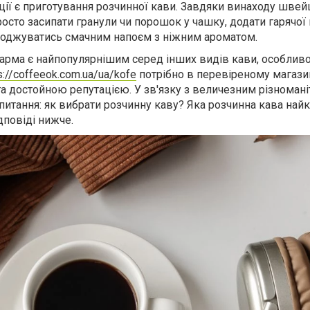
ації є приготування розчинної кави. Завдяки винаходу шве
росто засипати гранули чи порошок у чашку, додати гарячої 
олоджуватись смачним напоєм з ніжним ароматом.
арма є найпопулярнішим серед інших видів кави, особливо 
s://coffeeok.com.ua/ua/kofe
потрібно в перевіреному магазин
а достойною репутацією. У зв'язку з величезним різномані
 питання: як вибрати розчинну каву? Яка розчинна кава най
повіді нижче.