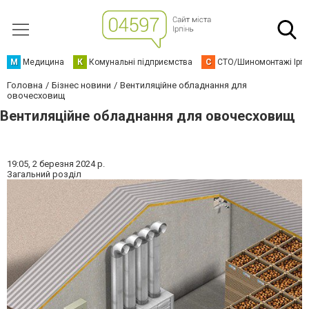
М
Медицина
К
Комунальні підприємства
С
СТО/Шиномонтажі Ірп
Головна
Бізнес новини
Вентиляційне обладнання для
овочесховищ
Вентиляційне обладнання для овочесховищ
19:05,
2 березня 2024 р.
Загальний розділ