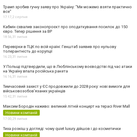
Трамп зробив гучну заяву про Україну: "Ми можемо взяти практично
все"
17:17,
2 серпня
Кабмін схвалив законопроєкт про оподаткування посилок до 150
євро. Тепер рішення за ВР
18:56,
31 липня
Перевірки в ТЦК по всій країні: Генштаб заявив про нульову
толерантність до корупції
16:23,
31 липня
У Польщі підтвердили, що в Люблінському воєводстві під час атаки
на Україну впала російська ракета
16:16,
31 липня
Тимчасовий захист у ЄС продовжили до 2028 року: нові вимоги для
військовозобов’язаних українців
15:42,
31 липня
Максим Бородін наживо: великий літній концерт на терасі River Mall
Новини компаній
17:00,
29 липня
Тиха розкіш у догляді: чому quiet luxury дійшов і до косметички
Новини компаній