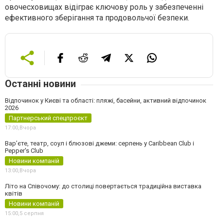
овочесховищах відіграє ключову роль у забезпеченні
ефективного зберігання та продовольчої безпеки.
Останні новини
Відпочинок у Києві та області: пляжі, басейни, активний відпочинок
2026
Партнерський спецпроєкт
17:00,
Вчора
Вар’єте, театр, соул і блюзові джеми: серпень у Caribbean Club і
Pepper's Club
Новини компаній
13:00,
Вчора
Літо на Співочому: до столиці повертається традиційна виставка
квітів
Новини компаній
15:00,
5 серпня