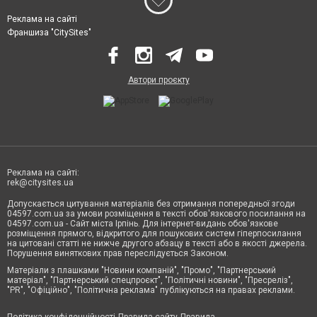
Реклама на сайті
Франшиза "CitySites"
Автори проєкту
Реклама на сайті:
rek@citysites.ua
Допускається цитування матеріалів без отримання попередньої згоди
04597.com.ua за умови розміщення в тексті обов'язкового посилання на
04597.com.ua - Сайт міста Ірпінь. Для інтернет-видань обов'язкове
розміщення прямого, відкритого для пошукових систем гіперпосилання
на цитовані статті не нижче другого абзацу в тексті або в якості джерела.
Порушення виняткових прав переслідується Законом.
Матеріали з плашками "Новини компаній", "Промо", "Партнерський
матеріал", "Партнерський спецпроєкт", "Політичні новини", "Пресреліз",
"PR", "Офіційно", "Політична реклама" публікуються на правах реклами.