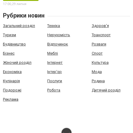
17:00,
29 липня
Рубрики новин
Загальний розділ
Техніка
Здоров'я
Туризм
Нерухомість
Транспорт
Будівництво
Відпочинок
Розваги
Бізнес
Меблі
Спорт
Жіночий розділ
Інтернет
Культура
Економіка
Інтер'єр
Мода
Кулінарія
Послуги
Родина
Подорожі
Робота
Дитячий розділ
Реклама