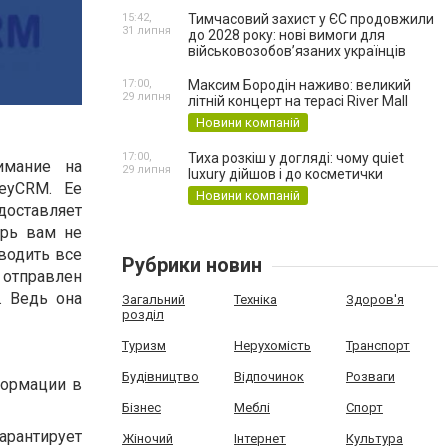
15:42,
Тимчасовий захист у ЄС продовжили
31 липня
до 2028 року: нові вимоги для
військовозобов’язаних українців
17:00,
Максим Бородін наживо: великий
29 липня
літній концерт на терасі River Mall
Новини компаній
17:00,
Тиха розкіш у догляді: чому quiet
имание на
29 липня
luxury дійшов і до косметички
eyCRM. Ее
Новини компаній
доставляет
ерь вам не
водить все
Рубрики новин
 отправлен
. Ведь она
Загальний
Техніка
Здоров'я
розділ
Туризм
Нерухомість
Транспорт
Будівництво
Відпочинок
Розваги
формации в
Бізнес
Меблі
Спорт
рантирует
Жіночий
Інтернет
Культура