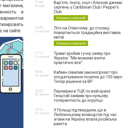
13:00,
Вар’єте, театр, соул і блюзові джеми:
т-магазина,
Вчора
серпень у Caribbean Club і Pepper's
ачность и
Club
 вариантом
Новини компаній
тизировать
15:00,
Літо на Співочому: до столиці
 на сайте.
5 серпня
повертається традиційна виставка
квітів
Новини компаній
17:17,
Трамп зробив гучну заяву про
2 серпня
Україну: "Ми можемо взяти
практично все"
18:56,
Кабмін схвалив законопроєкт про
31 липня
оподаткування посилок до 150 євро.
Тепер рішення за ВР
16:23,
Перевірки в ТЦК по всій країні:
31 липня
Генштаб заявив про нульову
толерантність до корупції
16:16,
У Польщі підтвердили, що в
31 липня
Люблінському воєводстві під час
атаки на Україну впала російська
ракета