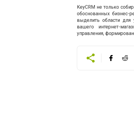
KeyCRM не только собира
обоснованных бизнес-р
выделить области для 
вашего интернет-мага
управления, формировани