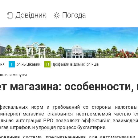
Довідник
Погода
еня
І
Ірпінь Цікавий
П
Профайли відомих ірпінців
плюсы и минусы
т магазина: особенности
фискальных норм и требований со стороны налоговых
интернет-магазине становится неотъемлемой частью с
ильная интеграция РРО позволяет эффективно взаимодей
егая штрафов и упрощая процесс бухгалтерии.
ованная система, предназначенная для автоматизации