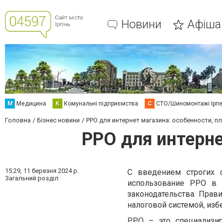
Новини
Афіша
М
Медицина
К
Комунальні підприємства
С
СТО/Шиномонтажі Ірп
Головна
Бізнес новини
РРО для интернет магазина: особенности, 
РРО для интерне
15:29,
11 березня 2024 р.
С введением строгих 
Загальний розділ
использование РРО в 
законодательства. Прав
налоговой системой, изб
РРО – это специализир