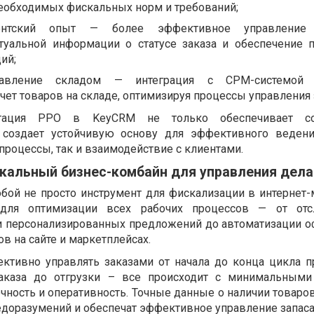
еобходимых фискальных норм и требований;
ентский опыт — более эффективное управление 
туальной информации о статусе заказа и обеспечение 
ий;
авление складом — интеграция с СРМ-системой 
чет товаров на складе, оптимизируя процессы управления 
нтация РРО в KeyCRM не только обеспечивает с
и создает устойчивую основу для эффективного ведени
процессы, так и взаимодействие с клиентами.
кальный бизнес-комбайн для управления дел
бой не просто инструмент для фискализации в интернет-м
для оптимизации всех рабочих процессов — от отс
 и персонализированных предложений до автоматизации 
ов на сайте и маркетплейсах.
ктивно управлять заказами от начала до конца цикла п
аказа до отгрузки – все происходит с минимальными 
ность и оперативность. Точные данные о наличии товаров
едоразумений и обеспечат эффективное управление запаса