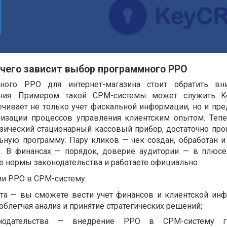
 чего зависит выбор программного РРО
ого РРО для интернет-магазина стоит обратить вн
ния. Примером такой СРМ-системы может служить K
ечивает не только учет фискальной информации, но и пре
изации процессов управления клиентским опытом. Теп
зический стационарный кассовый прибор, достаточно про
ьную программу. Пару кликов — чек создан, обработан и
. В финансах — порядок, доверие аудитории — в плюсе
е нормы законодательства и работаете официально.
и РРО в СРМ-систему:
ета — вы сможете вести учет финансов и клиентской ин
облегчая анализ и принятие стратегических решений;
нодательства — внедрение РРО в СРМ-систему га