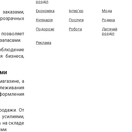
розділ
Економіка
Інтер'єр
Мода
заказами,
прозрачных
Кулінарія
Послуги
Родина
Подорожі
Робота
Дитячий
позволяет
розділ
запасами.
Реклама
облюдение
я бизнеса,
ами
агазине, а
леживания
оформления
родажи. От
усилиями,
 на складе
ми.