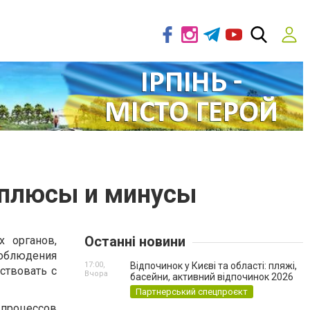
, плюсы и минусы
Останні новини
 органов,
облюдения
17:00,
Відпочинок у Києві та області: пляжі,
ствовать с
Вчора
басейни, активний відпочинок 2026
Партнерський спецпроєкт
 процессов