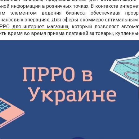
ьной информации в розничных точках. В контексте интерне
м элементом ведения бизнеса, обеспечивая прозр
инансовых операциях. Для сферы екоммерс оптимальным
РРО для интернет магазина
, который позволяет автома
ь время во время приема платежей за товары, купленные