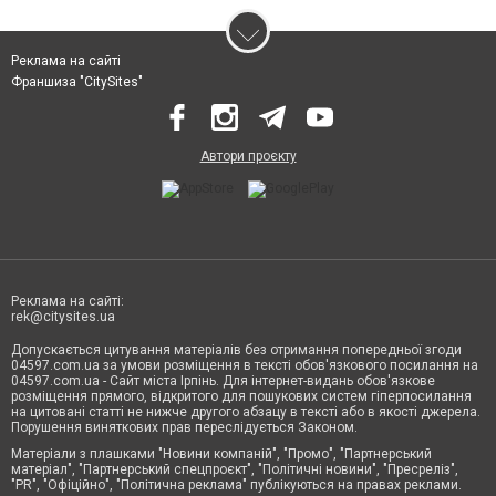
Реклама на сайті
Франшиза "CitySites"
Автори проєкту
Реклама на сайті:
rek@citysites.ua
Допускається цитування матеріалів без отримання попередньої згоди
04597.com.ua за умови розміщення в тексті обов'язкового посилання на
04597.com.ua - Сайт міста Ірпінь. Для інтернет-видань обов'язкове
розміщення прямого, відкритого для пошукових систем гіперпосилання
на цитовані статті не нижче другого абзацу в тексті або в якості джерела.
Порушення виняткових прав переслідується Законом.
Матеріали з плашками "Новини компаній", "Промо", "Партнерський
матеріал", "Партнерський спецпроєкт", "Політичні новини", "Пресреліз",
"PR", "Офіційно", "Політична реклама" публікуються на правах реклами.