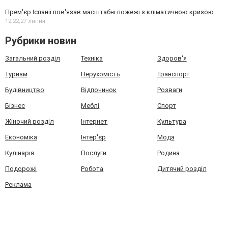
Прем'єр Іспанії пов'язав масштабні пожежі з кліматичною кризою
12:22,
27 липня
Рубрики новин
Загальний розділ
Техніка
Здоров'я
Туризм
Нерухомість
Транспорт
Будівництво
Відпочинок
Розваги
Бізнес
Меблі
Спорт
Жіночий розділ
Інтернет
Культура
Економіка
Інтер'єр
Мода
Кулінарія
Послуги
Родина
Подорожі
Робота
Дитячий розділ
Реклама