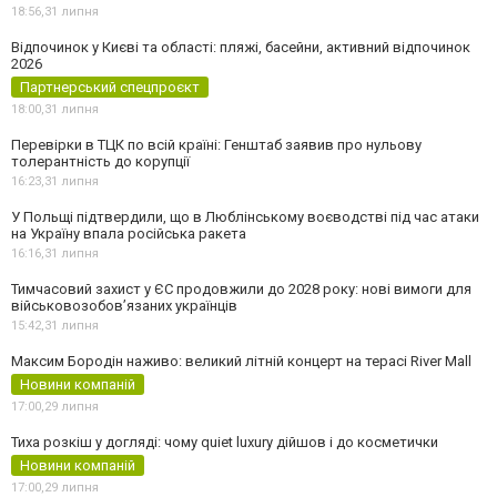
18:56,
31 липня
Відпочинок у Києві та області: пляжі, басейни, активний відпочинок
2026
Партнерський спецпроєкт
18:00,
31 липня
Перевірки в ТЦК по всій країні: Генштаб заявив про нульову
толерантність до корупції
16:23,
31 липня
У Польщі підтвердили, що в Люблінському воєводстві під час атаки
на Україну впала російська ракета
16:16,
31 липня
Тимчасовий захист у ЄС продовжили до 2028 року: нові вимоги для
військовозобов’язаних українців
15:42,
31 липня
Максим Бородін наживо: великий літній концерт на терасі River Mall
Новини компаній
17:00,
29 липня
Тиха розкіш у догляді: чому quiet luxury дійшов і до косметички
Новини компаній
17:00,
29 липня