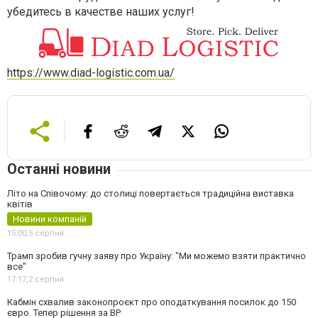
убедитесь в качестве наших услуг!
https://www.diad-logistic.com.ua/
Останні новини
Літо на Співочому: до столиці повертається традиційна виставка
квітів
Новини компаній
15:00,
5 серпня
Трамп зробив гучну заяву про Україну: "Ми можемо взяти практично
все"
17:17,
2 серпня
Кабмін схвалив законопроєкт про оподаткування посилок до 150
євро. Тепер рішення за ВР